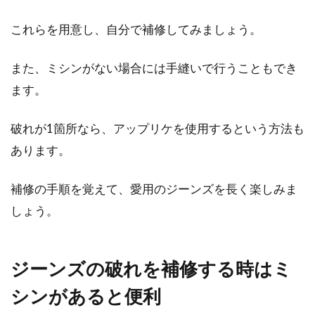
これらを用意し、自分で補修してみましょう。
誰でも簡単！スカートに手作りで裏
地をつけられる方法！
また、ミシンがない場合には手縫いで行うこともでき
ます。
気に入って購入したスカートを家であらためて
履いてみると、スカートの生地や裏地が薄く、
破れが1箇所なら、アップリケを使用するという方法も
中が透けて見...
あります。
補修の手順を覚えて、愛用のジーンズを長く楽しみま
スカート丈を短くしたい！裾上げ方
しょう。
法とウエストの関係は？
長いスカートを短くして履きたいとき、どうし
ジーンズの破れを補修する時はミ
ていますか？裾の縫い代を増やして、短くしま
すか...
シンがあると便利