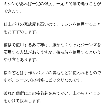
ミシンがあれば一定の強度、一定の間隔で縫うことが
できます。
ニットを収納ケースで保管する！注
意点や正しいたたみ方とは
仕上がりの完成度も高いので、ミシンを使用すること
をおすすめします。
冬場の衣類は厚手のものが多く、かさばるもの
が多いですよね。特にニットは厚手でオーバー
サイズの...
補修で使用するあて布は、履かなくなったジーンズを
応用する方法がありますが、接着芯を使用するという
やり方もあります。
あたたかくて可愛いパーカーを部屋
接着芯とは手作りバッグの裏地などに使われるもので
着にして女子力アップ！
すが、ジーンズの補修にピッタリなのです。
みなさんは、家に帰ってきてから着替えます
か？外出したままの状態で過ごすという方もい
破れた個所にこの接着芯をあてがい、上からアイロン
らっしゃい...
をかけて接着します。