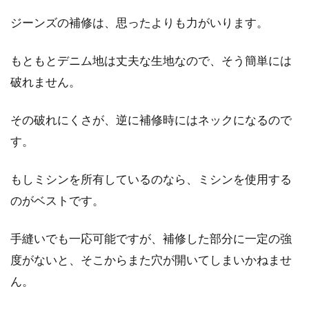
ジーンズの補修は、思ったよりも力がいります。
スウェットパンツは女子がはくと部
屋着みたいになりがち？
もともとデニム地は丈夫な生地なので、そう簡単には
破れません。
みなさんは、スウェットパンツを持っています
か？外出用に購入したという方でも、なんだか
その破れにくさが、逆に補修時にはネックになるので
部屋着の...
す。
もしミシンを所有しているのなら、ミシンを使用する
大人シャツを手軽な作り方で子供服
のがベストです。
にリメイク！簡単例ご紹介
手縫いでも一応可能ですが、補修した部分に一定の強
子供の成長は、本当に早いものですね。成長に
度がないと、そこからまた穴が開いてしまいかねませ
伴って、子供の衣類はすぐに小さくなってしま
ん。
います。...