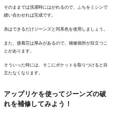
そのままでは洗濯時にはがれるので、ふちをミシンで
コートのシワ防止はたたみ方とスー
縫い合わせれば完成です。
ツケースの入れ方が重要！
糸はできるだけジーンズと同系色を使用しましょう。
寒い場所へ旅行にいく際は、コートを持参する
こともあるでしょう。そのとき、多くの方が
また、接着芯は厚みがあるので、補修個所が目立つこ
ス...
とがあります。
そういった時には、そこにポケットを取りつけると目
セーターの縮みをアイロンで簡単元
立たなくなります。
通り！生活のお役立ち情報
寒い季節には、定番アイテムのウールのセータ
アップリケを使ってジーンズの破
ーが活躍します。しかし、自宅で洗濯したら縮
れを補修してみよう！
んでしま...