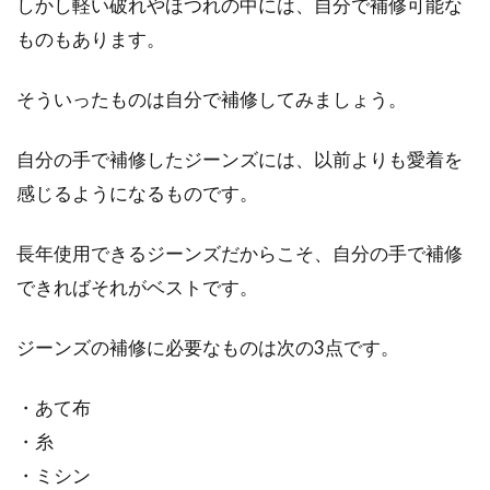
しかし軽い破れやほつれの中には、自分で補修可能な
ものもあります。
スカートを作りたい！子供サイズの
簡単な作り方をご紹介！
そういったものは自分で補修してみましょう。
スカートなどの子供服を、「ハンドメイドで作
自分の手で補修したジーンズには、以前よりも愛着を
りたい」と考えている方も多いのではないでし
感じるようになるものです。
ょうか。...
長年使用できるジーンズだからこそ、自分の手で補修
できればそれがベストです。
ニットの洗濯頻度ってどの程度？目
安や身につけたい習慣とは
ジーンズの補修に必要なものは次の3点です。
寒い時期に活躍するニットは、ときに毎日のよ
・あて布
うに着ることもありますね。そんな便利アイテ
・糸
ムのニッ...
・ミシン