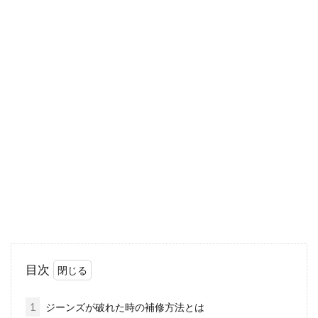
伸縮性のあるニット生地をミシンで
上手に縫うコツとは？
ミシンを始めると、これまでに素敵なお洋服を
探したときのように、素敵な生地を見つけたく
なります。...
針と糸があればできるニットの裾上
げ！手縫いで簡単お直し！
ニットの裾上げは、針と糸があれば、なんと手
目次
縫いで簡単にお直しできますよ。ミシンを引っ
張り出す...
1
ジーンズが破れた時の補修方法とは