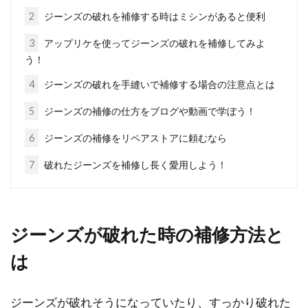
2
ジーンズの破れを補修する時はミシンがあると便利
パーカーを自分流にアレンジしよ
3
アップリケを使ってジーンズの破れを補修してみよ
う！
う！特にワッペンがおすすめ
4
ジーンズの破れを手縫いで補修する場合の注意点とは
パーカーは、年代や男女を問わず人気の高いア
5
ジーンズの補修の仕方をブログや動画で学ぼう！
ウターです。世界的な有名ブランドも含め、製
造・販売...
6
ジーンズの補修をリペアストアに頼むなら
7
破れたジーンズを補修し長く愛用しよう！
コスメをプレゼントで渡したい！
1000円で喜ばれる物は？
ジーンズが破れた時の補修方法と
近頃はプチプラのコスメといっても可愛かった
は
り、デパコスに負けない魅力がある商品が多く
展開されてい...
ジーンズが破れそうになっていたり、すっかり破れた