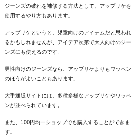
ジーンズの破れを補修する方法として、アップリケを
スカートのウエストがきつい！簡単
使用するやり方もあります。
な出し方で鍵ホックを調節
アップリケというと、児童向けのアイテムだと思われ
最近はウエストがゴムのものや、伸びる生地を
るかもしれませんが、アイデア次第で大人向けのジー
使ったものもたくさんあります。ゴムのスカー
ンズにも使えるのです。
トはウエ...
男性向けのジーンズなら、アップリケよりもワッペン
のほうがよいこともあります。
大手通販サイトには、多種多様なアップリケやワッペ
ンが並べられています。
また、100円均一ショップでも購入することができま
す。