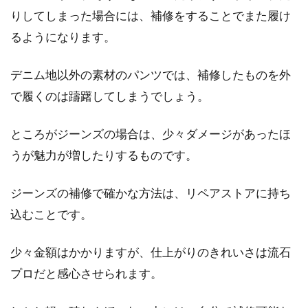
りしてしまった場合には、補修をすることでまた履け
るようになります。
冬に活躍したニット類を上手に収
納！圧縮袋の使い方と注意点
デニム地以外の素材のパンツでは、補修したものを外
で履くのは躊躇してしまうでしょう。
冬から春へと衣替えをする時期に、かさばるニ
ット類の収納に困ったことはありませんか。収
納方法に...
ところがジーンズの場合は、少々ダメージがあったほ
うが魅力が増したりするものです。
ジーンズの補修で確かな方法は、リペアストアに持ち
ジーンズにカビが！はえてしまった
込むことです。
白カビ黒カビの落とし方
ジーンズをこよなく愛する方からすると、色落
少々金額はかかりますが、仕上がりのきれいさは流石
ちや風合いを楽しむために洗濯をしないという
プロだと感心させられます。
方も多いです...