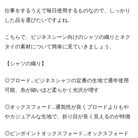
めコーデ秋冬編をご紹介
仕事をするうえで毎日使用するものなので、しっかり
近年トレンドのサロペットは、ゆるりとしたシ
した品を選びたいですよね。
ルエットが魅力です。どんな体型の方でも着こ
なしやす...
こちらで、ビジネスシーン向けのシャツの織りとネク
タイの素材について簡単に見ていきましょう。
ロング丈スカートと靴のお洒落な合
【シャツの織り】
わせ方でコーデを決める！
◎ブロード…ビジネスシャツの定番の生地で通年使用
ロングスカートを着用するレディースコーデを
可能、糸が細いほど柔らかく光沢が増す
バランス良く仕上げるには、靴の合わせ方が重
要なポイント...
◎オックスフォード…通気性が良くブロードよりもや
やカジュアルな生地で、折り目が良く見えるのが特徴
ストールの活用！アレンジ次第で服
◎ピンポイントオックスフォード…オックスフォード