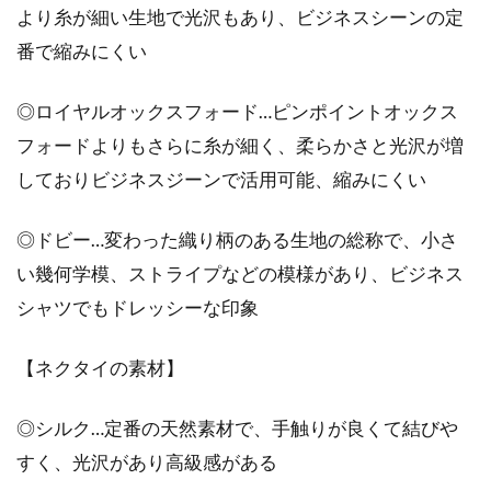
装のお洒落が劇的に変化！
より糸が細い生地で光沢もあり、ビジネスシーンの定
番で縮みにくい
お洒落とプチ防寒を兼ねて、機能面はもちろ
ん、服装のアクセントとなるアイテムとして定
◎ロイヤルオックスフォード…ピンポイントオックス
番化してきたス...
フォードよりもさらに糸が細く、柔らかさと光沢が増
しておりビジネスジーンで活用可能、縮みにくい
レディースコートブランド特集！人
◎ドビー…変わった織り柄のある生地の総称で、小さ
気の高級ブランドはどれ？
い幾何学模、ストライプなどの模様があり、ビジネス
秋冬のレディースファッションにおける主役と
シャツでもドレッシーな印象
なるのは、コートです。防寒などの機能性はも
ちろん、...
【ネクタイの素材】
◎シルク…定番の天然素材で、手触りが良くて結びや
ジャンパー1着でおしゃれメンズ
すく、光沢があり高級感がある
に！人気ブランドをご紹介！