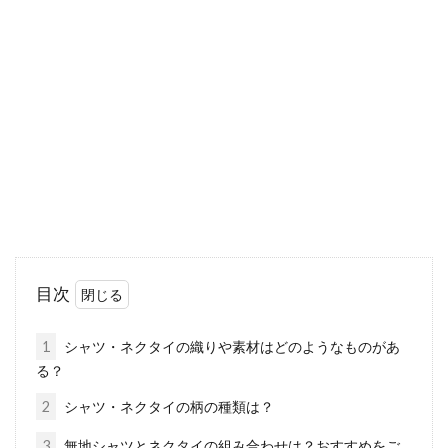
のコーデにどう合わせる？
ニット帽は、季節を問わず使うことができるフ
ァッションアイテムのひとつです。ニット帽を
上手に取...
レディースコーデ！ジーンズの冬の
色使いは今では「淡」へ！
これまでの冬のジーンズの色味といえば、
目次
「濃」が主流でした。しかし、最近の冬のジー
ンズシーンに...
1
シャツ・ネクタイの織りや素材はどのようなものがあ
る？
2
シャツ・ネクタイの柄の種類は？
ビジネスシャツの選び方とおすすめ
3
無地シャツとネクタイの組み合わせは？おすすめをご