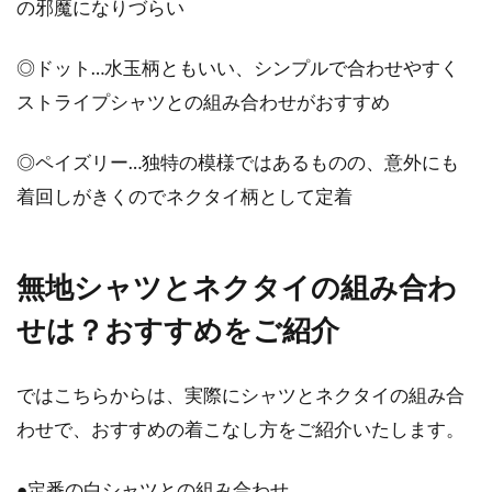
の邪魔になりづらい
ダウンジャケットは、高級品で頻繁に買うこと
◎ドット…水玉柄ともいい、シンプルで合わせやすく
ができないイメージがあります。しかし、中に
ストライプシャツとの組み合わせがおすすめ
は機能性...
◎ペイズリー…独特の模様ではあるものの、意外にも
着回しがきくのでネクタイ柄として定着
お気に入りスカートは水色！冬に誰
よりも輝いていたい！
無地シャツとネクタイの組み合わ
清らかなイメージの水色のスカート。誰もが憧
れる清純なイメージの水色。水色は夏だけの独
せは？おすすめをご紹介
占色...
ではこちらからは、実際にシャツとネクタイの組み合
わせで、おすすめの着こなし方をご紹介いたします。
男性にニットを贈ろう！人気メンズ
ニット・プレゼント特集
●定番の白シャツとの組み合わせ