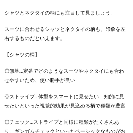
シャツとネクタイの柄にも注目して見ましょう。
何となくシャツだけだと心持たない。どうも、
セーターだけだと今一つパッとしない。それぞ
スーツに合わせるシャツとネクタイの柄も、印象を左
れを...
右するものだといえます。
【シャツの柄】
ジャケットが肝心！ここぞという時
のキッズフォーマルウェア
◎無地…定番でどのようなスーツやネクタイにも合わ
せやすいため、使い勝手が良い
入学式や卒業式、習い事の発表会や結婚式のお
呼ばれ、七五三など、子供でもフォーマルな服
装が求められ...
◎ストライプ…体型をスマートに見せたい、知的に見
せたいといった視覚的効果が見込める柄で種類が豊富
◎チェック…ストライプと同様に種類がたくさんあ
ブルゾンを使ったレディースコー
り、ギンガムチェックといったベーシックなものがお
デ！ポイントを押さえよう