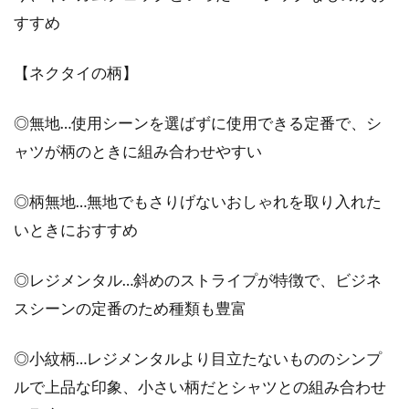
すすめ
寒さがそれほど厳しくならないような季節の変
わり目には、ブルゾンが大活躍してくれます。
【ネクタイの柄】
男性的な...
◎無地…使用シーンを選ばずに使用できる定番で、シ
ャツが柄のときに組み合わせやすい
1セットのニットアンサンブルがあ
ればコーデの幅が広がる！
◎柄無地…無地でもさりげないおしゃれを取り入れた
いときにおすすめ
同じ素材や色のニットとカーディガンがセット
になったニットアンサンブルは、ファッション
◎レジメンタル…斜めのストライプが特徴で、ビジネ
アイテム...
スシーンの定番のため種類も豊富
◎小紋柄…レジメンタルより目立たないもののシンプ
コスパgoodなダウン！安い＆おしゃ
ルで上品な印象、小さい柄だとシャツとの組み合わせ
れなダウンブランドご紹介