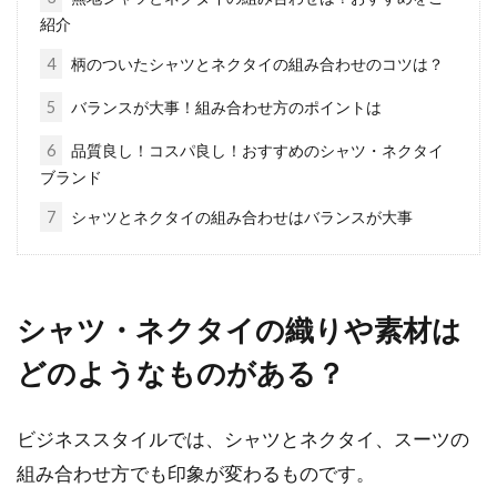
シャツブランドをご紹介
紹介
ビジネスシーンでは欠かせないシャツですが、
4
柄のついたシャツとネクタイの組み合わせのコツは？
どのように選んでいますか。「どれも似たよう
5
バランスが大事！組み合わせ方のポイントは
なもの」...
6
品質良し！コスパ良し！おすすめのシャツ・ネクタイ
ブランド
パーカーで韓国ファッションに挑
7
シャツとネクタイの組み合わせはバランスが大事
戦！おすすめコーデをご紹介
皆さんは「韓国ファッション」をご存知でしょ
シャツ・ネクタイの織りや素材は
うか。若者を中心に人気のファッションです
が、具体的...
どのようなものがある？
ビジネススタイルでは、シャツとネクタイ、スーツの
サロペットで大人かわいく！おすす
組み合わせ方でも印象が変わるものです。