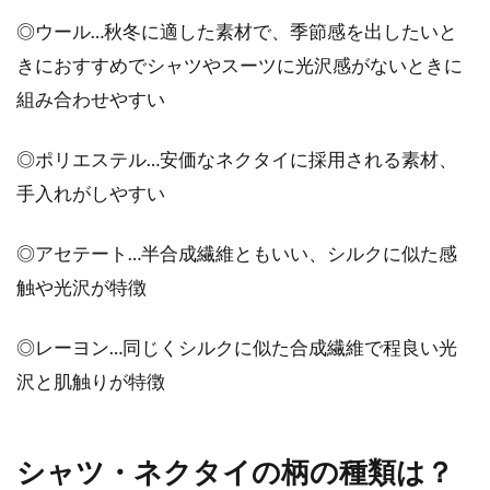
◎ウール…秋冬に適した素材で、季節感を出したいと
軽めのアウターは、春先や秋に便利なアイテム
きにおすすめでシャツやスーツに光沢感がないときに
です。その中でも、ジャンパーは気軽に羽織れ
組み合わせやすい
て、デザ...
◎ポリエステル…安価なネクタイに採用される素材、
手入れがしやすい
コートと合わせるスカート丈！その
ベストなバランスって？
◎アセテート…半合成繊維ともいい、シルクに似た感
触や光沢が特徴
秋冬に一段とお洒落を楽しませてくれるのがコ
ートですよね。しかし、合わせるのがパンツの
◎レーヨン…同じくシルクに似た合成繊維で程良い光
場合には...
沢と肌触りが特徴
メンズ向けシャツとセーターをお洒
シャツ・ネクタイの柄の種類は？
落に組み合わせたコーデ！