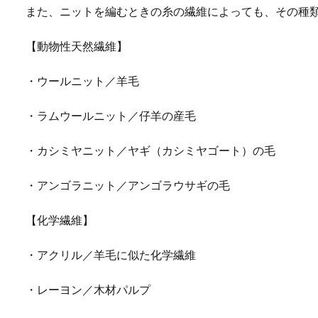
また、ニットを編むときの糸の繊維によっても、その種
【動物性天然繊維】
・ウールニット／羊毛
・ラムウールニット／仔羊の産毛
・カシミヤニット／ヤギ（カシミヤゴート）の毛
・アンゴラニット／アンゴラウサギの毛
【化学繊維】
・アクリル／羊毛に似た化学繊維
・レーヨン／木材パルプ