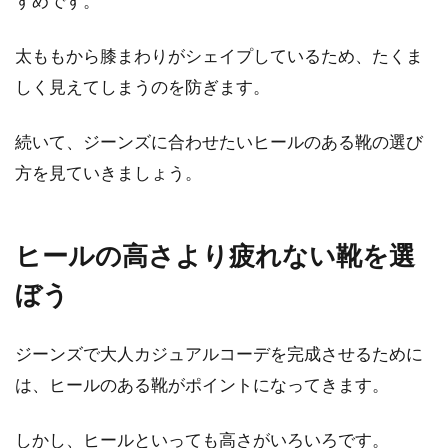
すめです。
大人のパーカー選びのポイント！ど
太ももから膝まわりがシェイプしているため、たくま
のブランドがおすすめ？
しく見えてしまうのを防ぎます。
パーカーはいつの時代にも着られている、ファ
ッションの定番アイテムです。定番アイテムな
続いて、ジーンズに合わせたいヒールのある靴の選び
だけに、...
方を見ていきましょう。
ヒールの高さより疲れない靴を選
スカート選びは人気ブランドで！上
品アイテムで大人女子に
ぼう
スカートは、レディースならではのお洒落なフ
ジーンズで大人カジュアルコーデを完成させるために
ァッションアイテムです。合わせるスカートに
よっ...
は、ヒールのある靴がポイントになってきます。
しかし、ヒールといっても高さがいろいろです。