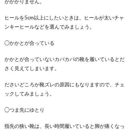
がかかりません。
「岡山デニム」は世界に誇る日本の
ブランド！その魅力とは？
ヒールを5cm以上にしたいときは、ヒールが太いチャ
ンキーヒールなどを選んでみましょう。
長い間、デニムと言えばアメリカのものという
イメージが強くありました。それは、アメリ
◯かかとが合っている
カ...
かかとが合っていないカパカパの靴を履いているとだ
さく見えてしまいます。
コート＋パーカー＋マフラーのあた
たかコーデはダサくない！
ださいどころか靴ズレの原因にもなりますので、チェ
ックしてみましょう。
コート・パーカー・マフラーはそれぞれ単品
で、コーデの主役となるアイテムたちです。し
◯つま先にゆとり
かし、...
指先の狭い靴は、長い時間履いていると脚が痛くなっ