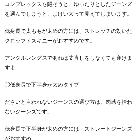
コンプレックスを隠そうと、ゆったりとしたジーンズ
シャツとネクタイの組み合わせ方！
を選んでしまうと、よけい太って見えてしまいます。
おしゃれに着こなそう！
低身長で太ももが太めの方には、ストレッチの効いた
ビジネスマンであれば、おそらく誰もが気にな
クロップドスキニーがおすすめです。
るのがスーツとシャツ、そしてネクタイの組み
合わせ方です...
アンクルレングスであれば丈直しをしなくても穿けま
すよ。
シャツを爽やかに着こなす鉄則！メ
◯低身長で下半身が太めタイプ
ンズのおしゃれに必見
ださいと言われないジーンズの選び方は、肉感を拾わ
メンズのカジュアルなシャツは、四季それぞれ
ないジーンズです。
のデザインでバリエーション豊かに揃っていま
す。お手...
低身長で下半身が太めの方には、ストレートジーンズ
がおすすめ。