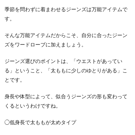
季節を問わずに着まわせるジーンズは万能アイテムで
ニット素材の特徴を知ろう！もうセ
す。
ーター選びで失敗しない！
そんな万能アイテムだからこそ、自分に合ったジーン
寒い冬に心地よい暖かさで包んでくれるのが、
ニット素材で作られたモフモフのセーターです
ズをワードローブに加えましょう。
よね。同...
ジーンズ選びのポイントは、「ウエストがあってい
る」ということ、「太ももに少しのゆとりがある」こ
メンズのパーカーは何色がおすす
とです。
め？色に困ったら人気色を！
身長や体型によって、似合うジーンズの形も変わって
メンズに持っていてほしい服のアイテムの一つ
くるというわけですね。
に、パーカーが挙げられます。パーカーはカジ
ュアルさ...
◯低身長で太ももが太めタイプ