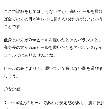
ジーンズの選び方を意識して、理想
ここで誤解をしてほしくないのが、高いヒールを履け
のメンズスタイルに！
ば全ての方の脚がキレイに見えるわけではないという
ことです。
誰からも愛され、今や老若男女問わず幅広いシ
ーンで人気アイテムとなっているジーンズ。し
かし、そ...
低身長の方が7cmヒールを履いたときのバランスと、
高身長の方が7cmヒールを履いたときのバランスはイ
コールではありませんよね。
シーズン問わず大活躍のコート！レ
ディースの人気色はこれ！
ヒールの高さよりも、履いていて疲れない靴を選びま
しょう。
女性のオシャレに必須アイテムのコート。色と
りどりの、おしゃれなレディースコートが溢れ
◯安定感
てい...
3～5cm程度のヒールであれば安定感があり、脚に負担