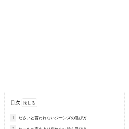
パーカーは色や形も豊富！オンオフ
ともにおすすめアイテム！
ファッションシーンで注目を集めるものの一つ
にパーカーがあります。これまでパーカーとい
うと...
カシュクールワンピース（ロング
丈）を着こなす方法とは？
ロング丈のカシュクールワンピースは、自分に
目次
合ったものを選べば一枚でサマになります。重
ね着にも...
1
ださいと言われないジーンズの選び方
2
ヒールの高さより疲れない靴を選ぼう