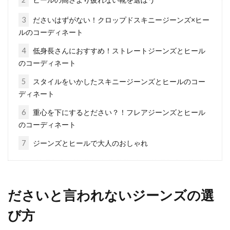
パーカーがシンプル過ぎる！シャツ
3
ださいはずがない！クロップドスキニージーンズ×ヒー
ルのコーディネート
を腰巻にしてコーデを完成
4
低身長さんにおすすめ！ストレートジーンズとヒール
パーカーは着回しのことを考えるとシンプルな
のコーディネート
ものを選びがちですが、ここにシャツを腰巻に
5
スタイルをいかしたスキニージーンズとヒールのコー
するだけで、...
ディネート
6
重心を下にするとださい？！フレアジーンズとヒール
のコーディネート
デニムで厄介なのは色移り！バッグ
7
ジーンズとヒールで大人のおしゃれ
などは注意が必要！
新調したお洒落なデニム、「さぁ出掛けよ
う！」となると気になるのがバッグなどへの色
ださいと言われないジーンズの選
移りですね。...
び方