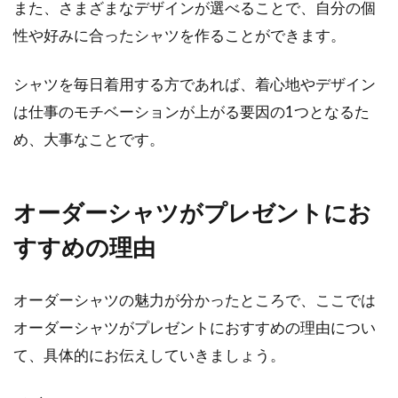
「テーパードパンツ」のおしゃれコ
また、さまざまなデザインが選べることで、自分の個
ーディネート！～秋冬編～
性や好みに合ったシャツを作ることができます。
美しいシルエットの「テーパードパンツ」は、
シャツを毎日着用する方であれば、着心地やデザイン
レディースファッションの万能アイテムです。
は仕事のモチベーションが上がる要因の1つとなるた
フォーマ...
め、大事なことです。
デニム選びのポイント！レディース
オーダーシャツがプレゼントにお
ブランドのおすすめ4選
すすめの理由
レーディスコーデのマストアイテムのひとつ
に、「デニム」が挙げられることでしょう。多
オーダーシャツの魅力が分かったところで、ここでは
くの種類の...
オーダーシャツがプレゼントにおすすめの理由につい
て、具体的にお伝えしていきましょう。