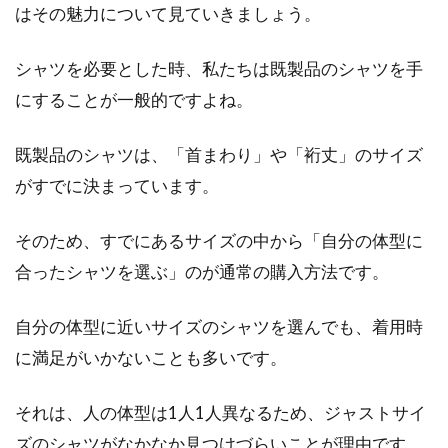
メンズコーデにおけるトップスとボ
はその魅力について見ていきましょう。
トムスの理想的な色使い！
シャツを必要とした時、私たちは既製品のシャツを手
世のお洒落メンズの方々は、コーデにおけるト
にすることが一般的ですよね。
ップスとボトムスの色使いをどのようにされて
いますか？...
既製品のシャツは、「首まわり」や「裄丈」のサイズ
がすでに決まっています。
コート＋パーカー＋マフラーのあた
そのため、すでにあるサイズの中から「自分の体型に
たかコーデはダサくない！
合ったシャツを選ぶ」のが通常の購入方法です。
コート・パーカー・マフラーはそれぞれ単品
自分の体型に近いサイズのシャツを選んでも、着用時
で、コーデの主役となるアイテムたちです。し
に満足がいかないことも多いです。
かし、...
それは、人の体型は1人1人異なるため、ジャストサイ
ズのシャツがなかなか見つけづらいことが理由です。