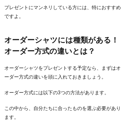
プレゼントにマンネリしている方には、特におすすめ
柄＋ミモレ丈で決まり！
ですよ。
レディースコーデの場合に、パンツスタイルも
良いですが、女性らしさを表現するのであれば
スカートがテ...
オーダーシャツには種類がある！
オーダー方式の違いとは？
悩む男性必見！シャツとネクタイの
オーダーシャツをプレゼントする予定なら、まずはオ
上手な色合わせパターン！
ーダー方式の違いを頭に入れておきましょう。
ネクタイとシャツの色合わせは一見簡単そうに
オーダー方式には以下の3つの方法があります。
思えますが、実は非常に奥深く、ここに頭を悩
ませるメンズ...
この中から、自分たちに合ったものを選ぶ必要があり
ます。
シャツでのレディースコーデ！春に