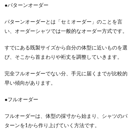
●パターンオーダー
映える種類や合わせ方は？
パターンオーダーとは「セミオーダー」のことを言
春は、シャツを合わせたレディースコーデが最
い、オーダーシャツでは一般的なオーダー方式です。
も映える季節かもしれません。春らしいふんわ
りとした...
すでにある既製サイズから自分の体型に近いものを選
び、そこから首まわりや裄丈を調整していきます。
完全フルオーダーでない分、手元に届くまでが比較的
早い傾向があります。
●フルオーダー
フルオーダーは、体型の採寸から始まり、シャツのパ
ターンを1から作り上げていく方法です。