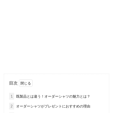
デニムのダメージ加工は裾にも！流
行りのカットオフ！
デニムというアイテムは、非常に特殊なアイテ
ムになります。他では考えられない、破れや擦
り切れ汚...
就活でトラブル！スカート（タイ
ト）の黒い汚れやしわを解消
女性の皆さんは仕事でスーツを着ることはあり
目次
ますか。スーツといっても、学生が就職活動で
使うよう...
1
既製品とは違う！オーダーシャツの魅力とは？
2
オーダーシャツがプレゼントにおすすめの理由