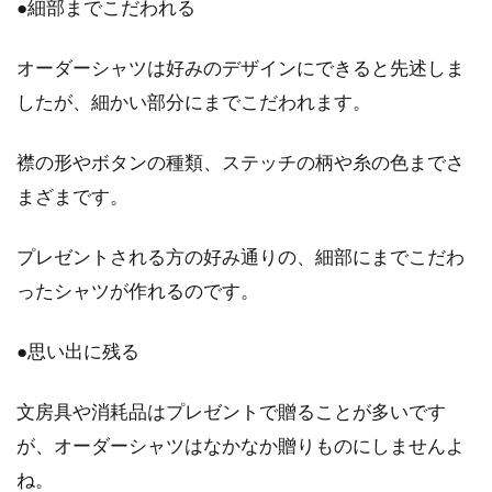
大人のパーカー選びのポイント！ど
●細部までこだわれる
のブランドがおすすめ？
オーダーシャツは好みのデザインにできると先述しま
パーカーはいつの時代にも着られている、ファ
したが、細かい部分にまでこだわれます。
ッションの定番アイテムです。定番アイテムな
だけに、...
襟の形やボタンの種類、ステッチの柄や糸の色までさ
まざまです。
カシュクールワンピース（ロング
プレゼントされる方の好み通りの、細部にまでこだわ
丈）を着こなす方法とは？
ったシャツが作れるのです。
ロング丈のカシュクールワンピースは、自分に
●思い出に残る
合ったものを選べば一枚でサマになります。重
ね着にも...
文房具や消耗品はプレゼントで贈ることが多いです
が、オーダーシャツはなかなか贈りものにしませんよ
ね。
ダウンが欲しい！暖かい上質なレデ