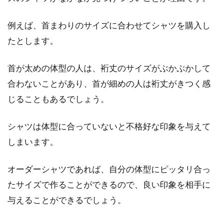
ストールはレディースの春コーデに
不可欠！活用法をご紹介！
例えば、首まわりのサイズに合わせてシャツを購入し
たとします。
ストールは、レディースコーデのワンポイント
として欠かせないアイテムのひとつですね。
首が太めの体型の人は、裄丈のサイズがぶかぶかして
特...
合わないことがあり、首が細めの人は裄丈がきつく感
じることもあるでしょう。
ダサくはない！スカートにパンプス
シャツは体型に合っていないと不格好な印象を与えて
と靴下を合わせてみよう！
しまいます。
女性の場合には、靴下を合わせるコーデが意外
と難しいと思われているようです。特にスカー
オーダーシャツであれば、自分の体型にピッタリ合っ
トの場合...
たサイズで作ることができるので、良い印象を相手に
与えることができるでしょう。