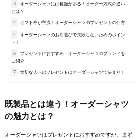
デニムにサイドゴアブーツを合わせ
3
オーダーシャツには種類がある！オーダー方式の違い
とは？
るレディースコーデが旬！
4
ギフト券が主流！オーダーシャツのプレゼントの仕方
レディースコーデにおいてデニムは、カジュア
5
オーダーシャツのお店選びで失敗しないためのポイン
ルファッションの定番アイテムですね。そのよ
ト！
うなデニ...
6
プレゼントにおすすめ！オーダーシャツのブランドを
ご紹介
トレンチコートでかっこよく！定番
7
大切な人へのプレゼントはオーダーシャツで決まり！
レディース防寒コーデは？
かっこいい女性の定番と聞いて思い浮かぶコー
既製品とは違う！オーダーシャツ
トと言えば、トレンチコートですよね。しか
し、そのイ...
の魅力とは？
オーダーシャツはプレゼントにおすすめですが、まず