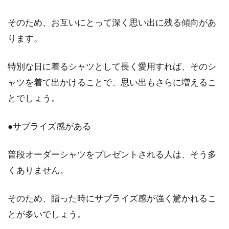
ィースダウンをご紹介！
そのため、お互いにとって深く思い出に残る傾向があ
ります。
冬になると暖かいダウンジャケットが欲しくな
りませんか。沢山販売されているので、どれを
特別な日に着るシャツとして長く愛用すれば、そのシ
選んだら...
ャツを着て出かけることで、思い出もさらに増えるこ
とでしょう。
ニットの着ぶくれ感はオフショルで
●サプライズ感がある
解消！着方もお洒落に！
普段オーダーシャツをプレゼントされる人は、そう多
オフショルはセクシーで色香も漂い、女性に人
気の高いファッションです。季節は秋冬、「も
くありません。
うオフシ...
そのため、贈った時にサプライズ感が強く驚かれるこ
とが多いでしょう。
女性を美しく魅せる！スカートは花