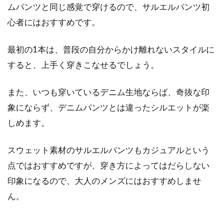
ムパンツと同じ感覚で穿けるので、サルエルパンツ初
秋冬のスカートコーデで欠かせないアイテムが
心者にはおすすめです。
「タイツ」です。定番の黒タイツであれば引
き...
最初の1本は、普段の自分からかけ離れないスタイルに
すると、上手く穿きこなせるでしょう。
ジーンズをリメイク！ダメージやブ
また、いつも穿いているデニム生地ならば、奇抜な印
リーチのやり方をご紹介
象にならず、デニムパンツとは違ったシルエットが楽
しめます。
ジーンズと一口に言っても種類はさまざまで、
ストレートやスキニーなど形が違うものも多い
スウェット素材のサルエルパンツもカジュアルという
ですし、...
点ではおすすめですが、穿き方によってはだらしない
印象になるので、大人のメンズにはおすすめしませ
ストールは色の選び方次第で魅力ア
ん。
ップ！色選びのコツ紹介