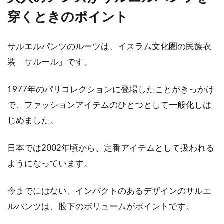
穿くときのポイント
アメカジは世代を問わず、メンズからの支持の
高いコーデです。手に入れやすいファッション
アイテム...
サルエルパンツのルーツは、イスラム文化圏の民族衣
装「サルール」です。
ダメになったコートのファー！どう
1977年のパリコレクションに登場したことがきっかけ
にか復活させる方法は？
で、ファッションアイテムのひとつとして一般化しは
じめました。
秋冬は寒さが辛いですが、お洒落を楽しめると
いう点においては楽しい季節でもありますね。
日本では2002年頃から、定番アイテムとして扱われる
この季節...
ようになっています。
今までにはない、インパクトのあるデザインのサルエ
デニムは日本の岡山が熱い！レディ
ルパンツは、股下のボリュームがポイントです。
ースも注目の岡山デニム！