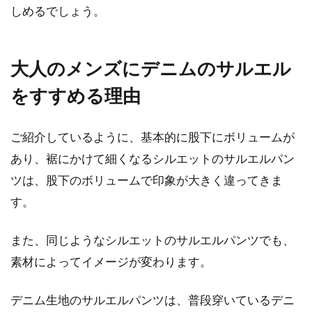
しめるでしょう。
多くの方がひとつは持っているであろうデニ
ム。デニムがあれば、さまざまなコーディネー
ト...
大人のメンズにデニムのサルエル
をすすめる理由
黒のトップスで夏のレディースコー
ご紹介しているように、基本的に股下にボリュームが
デをクールビューティに！
あり、裾にかけて細くなるシルエットのサルエルパン
ツは、股下のボリュームで印象が大きく違ってきま
着回し力が抜群に良いのが黒のトップスです。
一方、熱を吸収する特性が災いし、夏のトップ
す。
スとして...
また、同じようなシルエットのサルエルパンツでも、
素材によってイメージが変わります。
スカートと黒タイツをおしゃれに着
こなすには靴もポイント！
デニム生地のサルエルパンツは、普段穿いているデニ