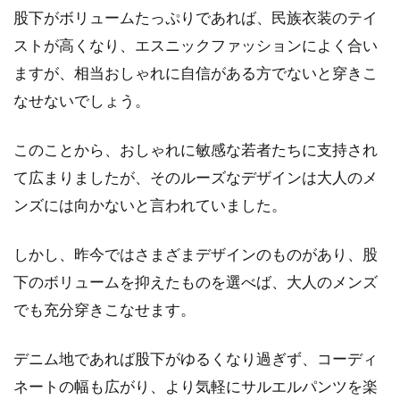
股下がボリュームたっぷりであれば、民族衣装のテイ
「デニムの聖地」と呼ばれる日本の岡山県は、
ストが高くなり、エスニックファッションによく合い
世界中のジーニストから熱い視線が注がれてい
ますが、相当おしゃれに自信がある方でないと穿きこ
る場所です。...
なせないでしょう。
このことから、おしゃれに敏感な若者たちに支持され
ジーンズはストレート？スキニー？
て広まりましたが、そのルーズなデザインは大人のメ
体形別のおすすめはこれ！
ンズには向かないと言われていました。
毎日の着こなしに欠かせないジーンズは、おそ
しかし、昨今ではさまざまデザインのものがあり、股
らく多くの方が一本は持っているでしょう。
と...
下のボリュームを抑えたものを選べば、大人のメンズ
でも充分穿きこなせます。
春夏はデニム×ローファーで大人レ
デニム地であれば股下がゆるくなり過ぎず、コーディ
ディースコーデを楽しもう
ネートの幅も広がり、より気軽にサルエルパンツを楽