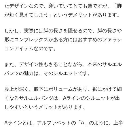
たデザインなので、穿いていてとても楽ですが、「脚
寒さが厳しい時期に役立つファッションアイテ
が短く見えてしまう」というデメリットがあります。
ムとして、ダウンがあります。ダウンは機能性
が高いた...
しかし、実際には脚の長さを隠せるので、脚の長さや
形にコンプレックスがある方にはおすすめのファッシ
ョンアイテムなのです。
アメカジファッションを楽しもう！
おすすめブランドをご紹介
また、デザイン性もさることながら、本来のサルエル
パンツの魅力は、そのシルエットです。
目次 1 アメカジってどんなファッションなの？
2 代表的なアメカジファッションブランド！
股上が深く、股下にボリュームがあり、裾にかけて細
「GAP」と...
くなるサルエルパンツは、Aラインのシルエットが出
しやすいというメリットがあります。
ニットアイテムとキャミソールの重
Aラインとは、アルファベットの「A」のように、上半
ね着コーデ！お洒落のコツ