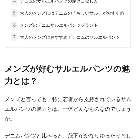
4
デニムのサルエルパンツの穿きこなし方
5
大人のメンズにはデニムの「ちょいサル」がおすすめ
キッズファッションの「羽織りもの」といえ
ば、なにが思いつきますか？結婚式や発表会な
6
メンズのデニムサルエルパンツブランド
どのフォー...
7
大人のメンズにおすすめ！デニムのサルエルパンツ
デニムにサイドゴアブーツを合わせ
るレディースコーデが旬！
メンズが好むサルエルパンツの魅
力とは？
レディースコーデにおいてデニムは、カジュア
ルファッションの定番アイテムですね。そのよ
うなデニ...
メンズと言っても、特に若者から支持されているサム
エルパンツの魅力とは、一体どんなものなのでしょう
か。
ダウンはどう選ぶ？アウターにおす
デニムパンツと比べると、股下がかなりゆったりとし
すめなキッズ商品も必見！