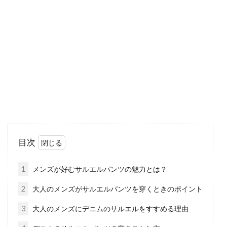
寒い冬が過ぎ去った春は、それだけで心が浮き
立つものです。街に緑があふれ出し、野には
花々が咲き...
ロングカーディガン（ベージュ）が
夏のコーデに大活躍！
春や秋に活躍してくれるカーディガンは、実は
目次
夏にも大活躍します。近年では、夏でも冷える
女性が増...
1
メンズが好むサルエルパンツの魅力とは？
2
大人のメンズがサルエルパンツを穿くときのポイント
カーディガンはフォーマルシーンに
3
大人のメンズにデニムのサルエルをすすめる理由
大活躍！～キッズ編～