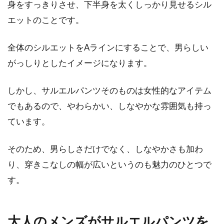
身をすっきりさせ、下半身を太くしっかり見せるシル
エットのことです。
可愛らしいイメージのキャミソール、どのよう
に着こなしていますか？インナーとして着るの
も良いで...
全体のシルエットをAラインにすることで、男らしい
がっしりとしたイメージになります。
デニムにボアがついたジャケットの
しかし、サルエルパンツそのものは女性的なアイテム
おしゃれコーデをご紹介！
でもあるので、やわらかい、しなやかな雰囲気も持っ
ています。
デニムジャケットの内側にボアがついた「ボア
デニムジャケット」をご存知でしょうか。見た
そのため、男らしさだけでなく、しなやかさも加わ
目にも暖...
り、穿きこなしの幅が広いというのも魅力のひとつで
す。
アメカジのオーバーオールコーデは
メンズにも人気！
大人のメンズがサルエルパンツを