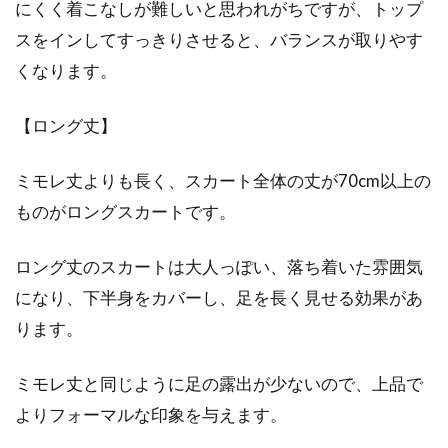
にくく着こなしが難しいと思われがちですが、トップ
多くの場面で大活躍のポンチョタオ
スをインしてすっきりさせると、バランスが取りやす
ル！【ベビー＆キッズ編】
くなります。
フードが付いているポンチョタオルは、多くの
【ロング丈】
場面で活躍します。特に、赤ちゃんや子供に一
度使うと...
ミモレ丈よりも長く、スカート全体の丈が70cm以上の
ものがロングスカートです。
カーディガンは高校生のマストアイ
ロング丈のスカートは大人っぽい、落ち着いた雰囲気
テム！人気のブランドは？
になり、下半身をカバーし、足を長く見せる効果があ
ります。
高校生の学校生活は、ほぼ一日制服で過ごしま
すね。高校によって制服のルールはさまざまで
すが、高...
ミモレ丈と同じように足の露出が少ないので、上品で
よりフォーマルな印象を与えます。