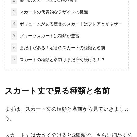
デニムのブリーチは漂白剤ででき
3
スカートの代表的なデザインの種類
る！お手軽脱色テクニック！
4
ボリュームがある定番のスカートはフレアとギャザー
5
プリーツスカートは種類が豊富
デニムにはさまざまな楽しみ方があり、ジーン
ズかジャケットかでも楽しみ方は変わってきま
6
まだまだある！定番のスカートの種類と名前
す。特に...
7
スカートの種類と名前はまだ増え続ける！？
ワンランク上のファッション！薄手
のストールの巻き方
スカート丈で見る種類と名前
お洒落のワンポイントにぜひ取り入れたいアイ
まずは、スカート丈の種類と名前から見ていきましょ
テムの薄手のストール。色々な色や柄があって
う。
形も...
スカート丈は大きく分けると5種類で、さらに細かく分