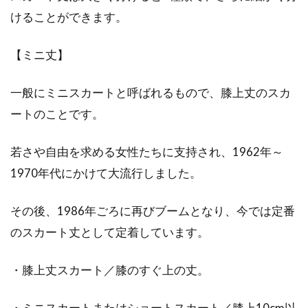
けることができます。
おしゃれで着心地のいいカットソー
特集！（長袖・キッズ用）
【ミニ丈】
たくさんのファッションブランドでつくられて
一般にミニスカートと呼ばれるもので、膝上丈のスカ
いる長袖カットソー。子供におしゃれをさせた
ートのことです。
くても、...
若さや自由を求める女性たちに支持され、1962年～
1970年代にかけて大流行しました。
ストールは結婚式の必須アイテム！
春夏秋冬ストールコーデ！
その後、1986年ごろに再びブームとなり、今では定番
のスカート丈として定着しています。
結婚式に招待されるのは嬉しいものですね。結
婚するお二人を祝福することで、幸せを分かち
合える素...
・膝上丈スカート／膝のすぐ上の丈。
・ミニスカートまたはショートスカート／膝上10cm以