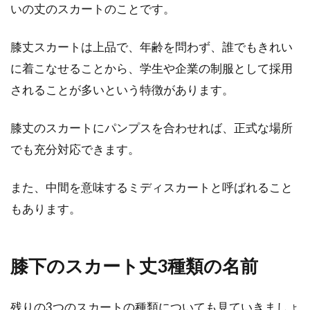
いの丈のスカートのことです。
トップスの色に「ワインレッド」を
チョイス！〈女性コーデ〉
膝丈スカートは上品で、年齢を問わず、誰でもきれい
に着こなせることから、学生や企業の制服として採用
トップスのカラーリングは、コーディネートの
されることが多いという特徴があります。
雰囲気を大きく左右するものですが、今回は
「ワインレッド...
膝丈のスカートにパンプスを合わせれば、正式な場所
でも充分対応できます。
ストールでコーデを華やかに！夏の
また、中間を意味するミディスカートと呼ばれること
ストール活用法をご紹介！
もあります。
ストールは、ファッションアイテムとしてお手
元にお持ちの方がおそらく多いでしょう。ス
膝下のスカート丈3種類の名前
ト...
残りの3つのスカートの種類についても見ていきましょ