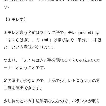
う。
白セーターコーデ攻略法！お洒落レ
ディースはこう合わせる！
【ミモレ丈】
秋冬になると活躍してくれるのが、ニットセー
ミモレと言う名前はフランス語で、モレ（mollet）は
ターです。ふんわりもこもこの肌触りは、身も
心も温め...
「ふくらはぎ」、ミ（mi-）は接頭語で「半分」「中ほ
ど」という意味があります。
トップスとボトムスを同じ色に合わ
つまり、「ふくらはぎが半分隠れるくらいの丈のスカ
せる！これはあり？なし？
ート」ということです。
毎日の服装コーディネート、お洒落女子には非
足の露出が少ないので、上品で少しレトロな大人の雰
常に頭を悩ませる問題になります。中でも最も
囲気を演出できます。
悩むのが...
少し長めという中途半端な丈なので、バランスが取り