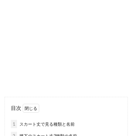
ダウンの中綿のフェザーの割合！ど
れくらいが良いの？
ダウンジャケットの購入のときに気になるの
は、中綿に含まれるダウンとフェザーの割合。
「フェザー...
ジーンズに革靴を合わせるのがお洒
落！特に茶色がおすすめ！
カジュアルを代表するアイテムといえば「ジー
目次
ンズ」が真っ先にあげられるかと思います。そ
れ程まで...
1
スカート丈で見る種類と名前
2
膝下のスカート丈3種類の名前