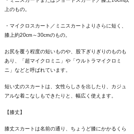
上のもの。
レディースコートブランド特集！人
気の高級ブランドはどれ？
・マイクロスカート／ミニスカートよりさらに短く、
膝上約20cm～30cmのもの。
秋冬のレディースファッションにおける主役と
なるのは、コートです。防寒などの機能性はも
ちろん、...
お尻を覆う程度の短いものや、股下ぎりぎりのものも
あり、「超マイクロミニ」や「ウルトラマイクロミ
ニ」などと呼ばれています。
ライダースは真冬には寒い！あの手
この手で暖まりたい
短い丈のスカートは、女性らしさを出したり、カジュ
アルな着こなしもできたりと、幅広く使えます。
ライダースは女性をクールに見せてくれますよ
ね。色やデザイン、硬さなどのバリエーション
【膝丈】
が豊富で...
膝丈スカートは名前の通り、ちょうど膝にかかるくら