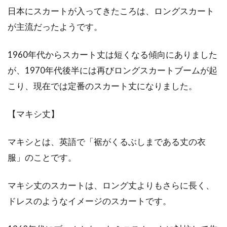
日本にスカートが入ってきたころは、ロングスカート
パーカーはアディダスで決まり！メ
が主流だったようです。
ンズに人気の秘密とは？
1960年代からスカート丈は短くなる傾向にありました
アディダスは世界的に有名なスポーツメーカー
で、好きな方も多いのではないでしょうか。特
が、1970年代後半には再びロングスカートブームが起
にスポー...
こり、現在では定番のスカート丈になりました。
【マキシ丈】
スカートにレギンスを合わせるのは
もう古い？答えはNO！
マキシとは、英語で「裾がくるぶしまである丈の衣
服」のことです。
以前には一世を風靡したレギンスですが、今は
あまり見かけなくなってしまいました。スカー
マキシ丈のスカートは、ロング丈よりもさらに長く、
トに合わ...
ドレスのようなイメージのスカートです。