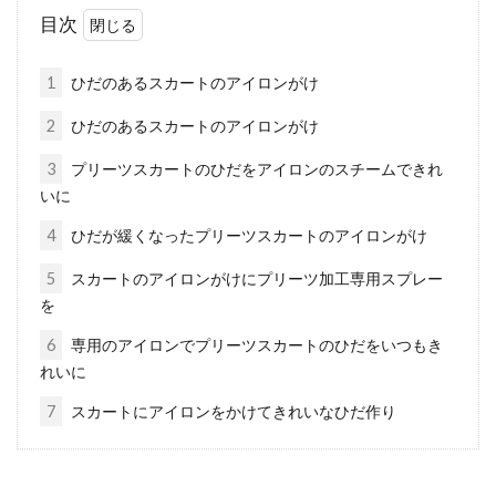
ジーンズのファスナーの上のボタンは、ウェス
目次
トを留めてファスナーへのテンションを一定に
保つ大切なボ...
1
ひだのあるスカートのアイロンがけ
2
ひだのあるスカートのアイロンがけ
スカート作りはハンドメイドの基
3
プリーツスカートのひだをアイロンのスチームできれ
いに
本！生地を選んで楽しく製作
4
ひだが緩くなったプリーツスカートのアイロンがけ
皆さんはスカートを自分で縫ったことがありま
5
スカートのアイロンがけにプリーツ加工専用スプレー
すか？ハンドメイドのスカートは、ほかの誰も
を
持ってい...
6
専用のアイロンでプリーツスカートのひだをいつもき
れいに
Tシャツ一枚でオシャレにキメる！
7
スカートにアイロンをかけてきれいなひだ作り
おすすめのブランドは？