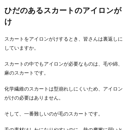
寒い場所へ旅行にいく際は、コートを持参する
こともあるでしょう。そのとき、多くの方が
ひだのあるスカートのアイロンが
ス...
け
スカートをアイロンがけするとき、皆さんは裏返しに
履かないデニムは簡単なハンドメイ
していますか。
ドでおしゃれな小物に！
スカートの中でもアイロンが必要なものは、毛や綿、
古くてもう履かないデニムや、サイズが合わず
麻のスカートです。
タンスにしまったままのデニムはありません
か？履くこ...
化学繊維のスカートは型崩れしにくいため、アイロン
がけの必要はありません。
ニット生地のマフラーの編み方をマ
そして、一番難しいのが毛のスカートです。
スター！応用もさまざま！
毛の素材はしわになりやすいのに、熱の摩擦に弱いと
ニットを使ったマフラーの編み方と言っても、