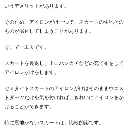
お気に入りのスカートをうっかり破いてしまっ
いうデメリットがあります。
たり、流行や年齢に合わせて穿く機会が減って
しまったり、...
そのため、アイロンがけ一つで、スカートの生地その
ものが劣化してしまうことがあります。
スカートを簡単リメイク！おしゃれ
そこで一工夫です。
なレースの付け方をご紹介
スカートを裏返し、上にハンカチなどの充て布をして
シンプルなスカートにレースを付けて、イメー
アイロンがけをします。
ジを変えてみたいと思ったことはありません
か。古くな...
セミタイトスカートのアイロンがけはそのままウエス
トダーツだけを気を付ければ、きれいにアイロンをか
けることができます。
誰でも簡単！スカートに手作りで裏
地をつけられる方法！
特に裏地がないスカートは、比較的楽です。