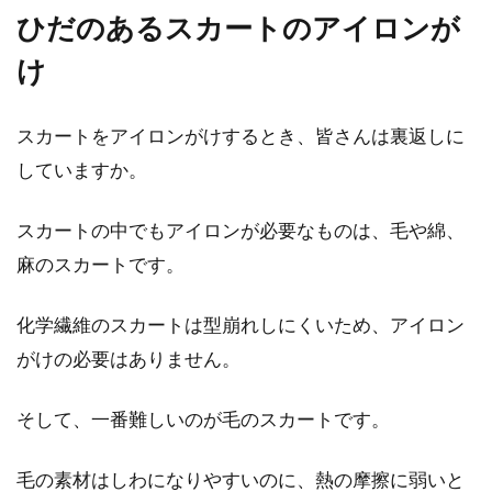
目次 1 オシャレ上級者のヘビロテアイテムTシ
ひだのあるスカートのアイロンが
ャツ！2 オシャレで安いコスパ最強ブランド！
UNIQL...
け
スカートをアイロンがけするとき、皆さんは裏返しに
コートにできた生地の毛玉！適切な
していますか。
処理方法で長持ちさせよう
スカートの中でもアイロンが必要なものは、毛や綿、
コートにはさまざまな生地が使われています。
麻のスカートです。
しかし、共通して悩みの種となるのが毛玉の処
理方...
化学繊維のスカートは型崩れしにくいため、アイロン
がけの必要はありません。
スカートのお直し！セルフでできる
そして、一番難しいのが毛のスカートです。
お手軽なお手入れ方法は？
毛の素材はしわになりやすいのに、熱の摩擦に弱いと