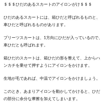
＄＄＄ひだのあるスカートのアイロンがけ＄＄＄
ったばかりの洋服も、気がつけばあっという間
に着れな...
ひだのあるスカートには、箱ひだと呼ばれるものと、
車ひだと呼ばれるものがあります。
インナーで快適さが左右！？冬スポ
プリーツスカートは、1方向にひだが入っているので、
ーツにおすすめのインナー
車ひだとも呼ばれます。
目次 1 冬スポーツのインナーは機能性の高さが
箱ひだのスカートは、箱ひだの形を整えて、上からハ
重要2 冬スポーツで着用するインナーに欠かせ
ない「保温...
ンカチを乗せて押すようにアイロンをかけます。
生地が毛であれば、中温でアイロンをかけましょう。
このとき、あまりアイロンを動かしてかけると、ひだ
の部分に余分な摩擦を加えてしまいます。