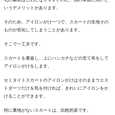
その種類は多数あります。道具や使う毛糸の太
いうデメリットがあります。
さなど、...
そのため、アイロンがけ一つで、スカートの生地その
ものが劣化してしまうことがあります。
履けなくなったスカートのリメイク
そこで一工夫です。
に挑戦して簡単エコ活動
古くなったものを、違うものに作り直すことを
スカートを裏返し、上にハンカチなどの充て布をして
リメイクと言います。最近は、環境問題を考慮
アイロンがけをします。
し、ゴミ...
セミタイトスカートのアイロンがけはそのままウエス
トダーツだけを気を付ければ、きれいにアイロンをか
大切なセーターやコートに虫食い
けることができます。
が！保管・修復方法をご紹介
特に裏地がないスカートは、比較的楽です。
冬になってお気に入りだったセーターやコート