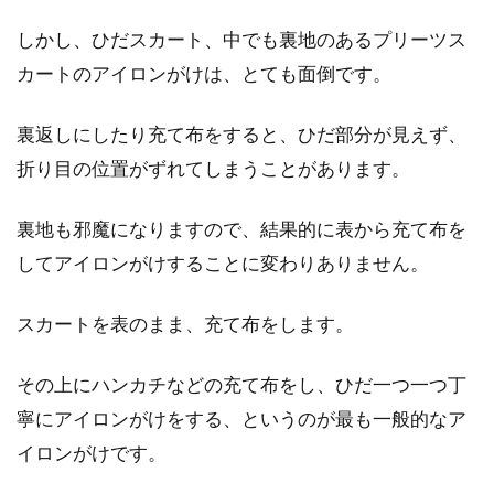
を着るときにその服に穴が開いていたら、おし
しかし、ひだスカート、中でも裏地のあるプリーツス
ゃれを楽しみ...
カートのアイロンがけは、とても面倒です。
裏返しにしたり充て布をすると、ひだ部分が見えず、
ジーンズは洗濯の仕方を工夫すれば
折り目の位置がずれてしまうことがあります。
色落ち防止もできる！
裏地も邪魔になりますので、結果的に表から充て布を
ジーンズの醍醐味の一つに「色落ち」がありま
してアイロンがけすることに変わりありません。
す。しかし、せっかく探し当てたお気に入りの
ジーンズ...
スカートを表のまま、充て布をします。
その上にハンカチなどの充て布をし、ひだ一つ一つ丁
スカートを子供に手作りするのは簡
寧にアイロンがけをする、というのが最も一般的なア
単で楽しいですよ
イロンがけです。
子供は日に日に大きくなります。数カ月前に買