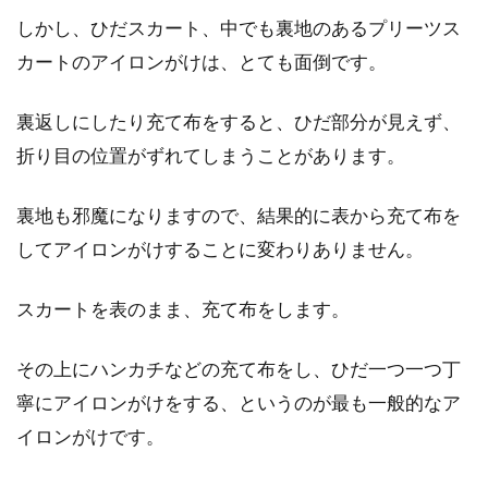
気に入って購入したスカートを家であらためて
しかし、ひだスカート、中でも裏地のあるプリーツス
履いてみると、スカートの生地や裏地が薄く、
中が透けて見...
カートのアイロンがけは、とても面倒です。
裏返しにしたり充て布をすると、ひだ部分が見えず、
折り目の位置がずれてしまうことがあります。
スカートの裾がほつれた！まつり縫
いを覚えて自分で直そう
裏地も邪魔になりますので、結果的に表から充て布を
してアイロンがけすることに変わりありません。
スカートの裾がほつれて困ったことはありませ
んか。こんな時、皆さんはどうしますか。スカ
ート...
スカートを表のまま、充て布をします。
その上にハンカチなどの充て布をし、ひだ一つ一つ丁
コートのシワ防止はたたみ方とスー
寧にアイロンがけをする、というのが最も一般的なア
ツケースの入れ方が重要！
イロンがけです。