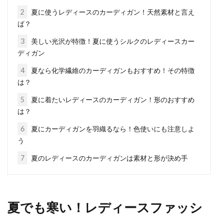
2
夏に使うレディースのカーディガン！天然素材と言え
ストールを冬に巻く！巻き方を習得
ば？
しておしゃれメンズに変身
3
美しい光沢が特徴！夏に使うシルクのレディースカー
ディガン
ストールは女性だけでなく、メンズのおしゃれ
4
夏なら化学繊維のカーディガンもおすすめ！その特徴
アイテムとしても定着しつつあります。マフラ
は？
ーなら厚...
5
夏に着たいレディースのカーディガン！形のおすすめ
は？
簡単にできる！カーディガンにでき
6
夏にカーディガンを羽織るなら！色使いにも注意しよ
う
た毛玉の正しい取り方とは
7
夏のレディースのカーディガンは素材と形が決め手
カーディガンなどのニット類は、気がつくと毛
玉ができていることが多いです。毛玉がついた
ままでは...
夏でも寒い！レディースファッシ