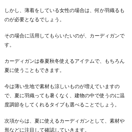
しかし、薄着をしている女性の場合は、何か羽織るも
シャツとニットをレイヤードするメ
のが必要となるでしょう。
ンズコーデが今風お洒落！
その場合に活用してもらいたいのが、カーディガンで
シャツとニットのレイヤード（重ね着する）ス
タイルはメンズカジュアルコーデの定番となっ
す。
ていますね。...
カーディガンは春夏秋冬使えるアイテムで、もちろん
夏に使うこともできます。
デニム選びのポイント！レディース
ブランドのおすすめ4選
今は薄い生地で素材も涼しいものが増えていますの
で、夏に羽織っても暑くなく、建物の中で使うのに温
レーディスコーデのマストアイテムのひとつ
度調節をしてくれるタイプも選べることでしょう。
に、「デニム」が挙げられることでしょう。多
くの種類の...
次項からは、夏に使えるカーディガンとして、素材や
形などに注目して確認していきます。