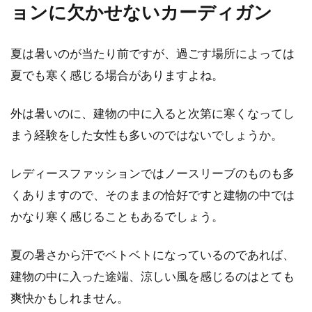
ョンに欠かせないカーディガン
ニットアイテムを上手に使った大人
女性の上品な色気コーデ！
夏は暑いのが当たり前ですが、過ごす場所によっては
夏でも寒く感じる場合がありますよね。
「色気のある○○」と形容される言葉を耳にしま
すが、抽象的でイメージのわきにくい印象です
外は暑いのに、建物の中に入ると次第に寒くなってし
よね。...
まう経験をした女性も多いのではないでしょうか。
レディースファッションではノースリーブのものも多
ダウンはヘルノのアイテムを！メン
くありますので、そのままの恰好ですと建物の中では
ズコーデがさらにお洒落に
かなり寒く感じることもあるでしょう。
「最強のアウター」と称されるダウンアウター
夏の暑さから汗でベトベトになっているのであれば、
には、様々なブランドが存在します。その中で
も、高品...
建物の中に入った途端、涼しい風を感じるのはとても
爽快かもしれません。