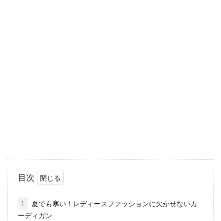
ストールはアレンジ次第でボレロに
も！アレンジ術をご紹介！
一般的には肩かけや襟巻きとして使用されるス
トールは、アレンジ次第で別のものとして活用
すること...
カーディガンを70サイズのベビー
に！おしゃれに着こなそう！
ロンパースのベビー服をセパレートにと考える
目次
親御さんは、初めての育児だとタイミングがよ
く分からない...
1
夏でも寒い！レディースファッションに欠かせないカ
ーディガン