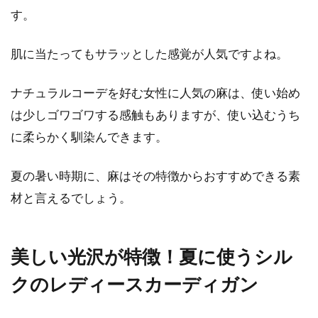
す。
ビジネスシャツの選び方とおすすめ
シャツブランドをご紹介
肌に当たってもサラッとした感覚が人気ですよね。
ビジネスシーンでは欠かせないシャツですが、
ナチュラルコーデを好む女性に人気の麻は、使い始め
どのように選んでいますか。「どれも似たよう
は少しゴワゴワする感触もありますが、使い込むうち
なもの」...
に柔らかく馴染んできます。
夏の暑い時期に、麻はその特徴からおすすめできる素
トップスの色に「ワインレッド」を
材と言えるでしょう。
チョイス！〈女性コーデ〉
トップスのカラーリングは、コーディネートの
美しい光沢が特徴！夏に使うシル
雰囲気を大きく左右するものですが、今回は
「ワインレッド...
クのレディースカーディガン