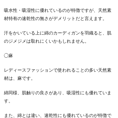
良質コートは素材で決まり！おさえ
吸水性・吸湿性に優れているのが特徴ですが、天然素
ておきたい高級素材！
材特有の速乾性の無さがデメリットだと言えます。
秋冬に活躍する定番アイテム、コート！その善
汗をかいている上に綿のカーディガンを羽織ると、肌
し悪しは使われている生地・素材によって決ま
のジメジメは取れにくいかもしれません。
ると言っ...
◯麻
これで解決！スカートに合うコート
レディースファッションで使われることの多い天然素
の長さをマスターしよう！
材は、麻です。
女性らしさを演出できるスカートは、冬でもタ
綿同様、肌触りの良さがあり、吸湿性にも優れていま
イツやレギンスに合わせておしゃれに着こなす
す。
方が多いです...
また、綿とは違い、速乾性にも優れているのが特徴で