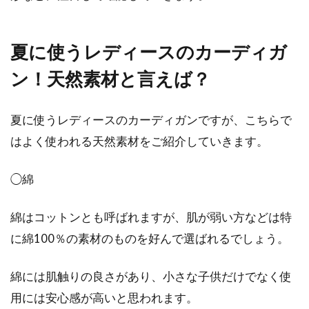
ライダースジャケットが欲しい！人
気レディースブランドは？
夏に使うレディースのカーディガ
ン！天然素材と言えば？
ライダースジャケットは、レディースアウター
の定番となりつつあるので、手に入れたいと思
っている人も...
夏に使うレディースのカーディガンですが、こちらで
はよく使われる天然素材をご紹介していきます。
シャツを贈るならオーダー！大切な
◯綿
人のプレゼントにおすすめ
綿はコットンとも呼ばれますが、肌が弱い方などは特
大切な人へのプレゼントは、何を贈ろうか悩む
に綿100％の素材のものを好んで選ばれるでしょう。
ことが多いですよね。思い出に残る贈り物がし
たければ...
綿には肌触りの良さがあり、小さな子供だけでなく使
用には安心感が高いと思われます。