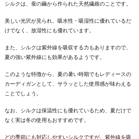
シルクは、蚕の繭から作られた天然繊維のことです。
パーカーとネルシャツでラフに！レ
ディースのおしゃれコーデ
美しい光沢が見られ、吸水性・吸湿性に優れているだ
けでなく、放湿性にも優れています。
パーカーは、カジュアルファッションの定番ア
イテムとして、レディースファッションでも人
また、シルクは紫外線を吸収する力もありますので、
気ですよね。...
夏の強い紫外線にも効果があるようです。
このような特徴から、夏の暑い時期でもレディースの
高校生のコート事情！通学用学生コ
カーディガンとして、サラッとした使用感が味わえる
ートを女子大学生も再利用
ことでしょう。
冬になると、制服や私服の上にコートを着ま
なお、シルクは保温性にも優れているため、夏だけで
す。学生の場合、学校指定のコートがある学校
もあります...
なく実は冬の使用もおすすめです。
どの季節にも対応しやすいシルクですが、紫外線を吸