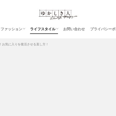
ファッション
ライフスタイル
お問い合わせ
プライバシーポ
コーディネート
ジーンズ
スカート
レディースファッション
豆知識
アウター
衣類のお手入れ
裁縫
！お気に入りを復活させる直し方！