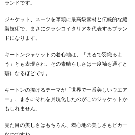
ランドです。
ニットの寿命って何年？長持ちさせ
ジャケット、スーツを筆頭に最高級素材と伝統的な縫
る方法をご紹介！
製技術で、まさにクラシコイタリアを代表するブラン
ドになります。
年間通して活躍する「ニット」ですが、寿命が
何年くらいかご存知でしょうか。洋服にはそ
キートンジャケットの着心地は、「まるで羽織るよ
れ...
う」とも表現され、その素晴らしさは一度袖を通すと
癖になるほどです。
ジャケットの大きめな着こなしが旬
キートンの掲げるテーマが「世界で一番美しいウエア
なレディースコーデに！
ー」、まさにそれを具現化したのがこのジャケットか
最近レディースコーデにおいてトレンドとなっ
もしれません。
ているのが、大きめジャケットの着こなしで
す。実はこ...
見た目の美しさはもちろん、着心地の美しさもピカ一
なのですね。