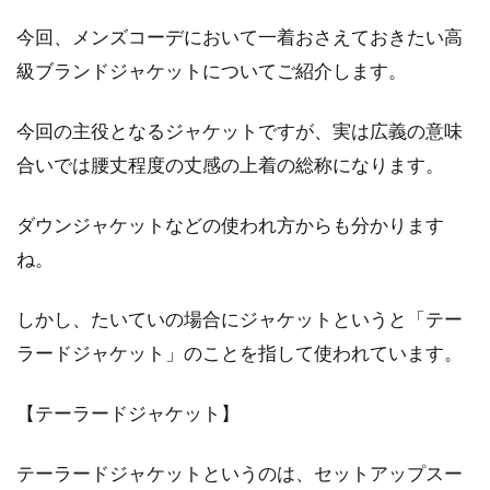
今回、メンズコーデにおいて一着おさえておきたい高
アメカジはデニムをいかに上手にコ
級ブランドジャケットについてご紹介します。
ーデするかがポイント！
今回の主役となるジャケットですが、実は広義の意味
老若男女を問わず、アメカジは人気の高いコー
合いでは腰丈程度の丈感の上着の総称になります。
デです。アメカジの基本アイテムはデニムで
す。デ...
ダウンジャケットなどの使われ方からも分かります
ね。
シャツの誠実とジーンズのゆるさ！
しかし、たいていの場合にジャケットというと「テー
両方の特徴が整うコーデ！
ラードジャケット」のことを指して使われています。
トップスの代表のシャツは、インナーにもなれ
【テーラードジャケット】
ばアウターとしても使われます。しかし、イン
ナー使い...
テーラードジャケットというのは、セットアップスー