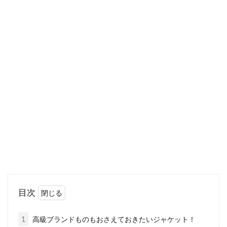
アメカジファッションを楽しもう！
おすすめブランドをご紹介
目次 1 アメカジってどんなファッションなの？
2 代表的なアメカジファッションブランド！
「GAP」と...
お気に入りのジーンズを補修する！
東京の補修専門店をご紹介
ジーンズの補修を専門に行っている業者がいる
目次
ことを知っていますか。破れたり、擦り切れ
て...
1
高級ブランドものもおさえておきたいジャケット！