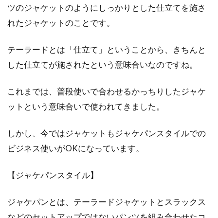
ツのジャケットのようにしっかりとした仕立てを施さ
れたジャケットのことです。
ニットの種類を知ろう！「ふわふ
わ」なニットとは？
テーラードとは「仕立て」ということから、きちんと
した仕立てが施されたという意味合いなのですね。
ふわふわ、モコモコのニットに包まれると、優
しい気持ちになりますよね。ニットには、ふん
これまでは、普段使いで合わせるかっちりしたジャケ
わりと見...
ットという意味合いで使われてきました。
しかし、今ではジャケットもジャケパンスタイルでの
ジーンズとスニーカーのコーデをお
ビジネス使いがOKになっています。
洒落に仕上げる冬の装い！
【ジャケパンスタイル】
ジーンズとスニーカーと言えば、カジュアルコ
ーデにおいては相性抜群の名コンビです。季節
を問わず...
ジャケパンとは、テーラードジャケットとスラックス
などのセットアップではないパンツを組み合わせたコ