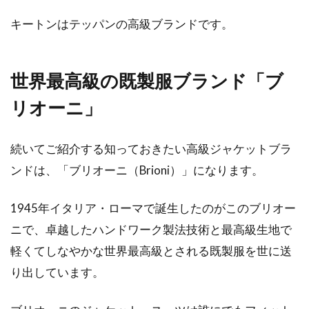
キートンはテッパンの高級ブランドです。
コートとマフラーが同色でも大丈
夫！もやっとしない方法とは
世界最高級の既製服ブランド「ブ
マフラーを新調した後に、家にしまってあった
リオーニ」
コートと色が同色になった経験はありません
か。コート...
続いてご紹介する知っておきたい高級ジャケットブラ
ンドは、「ブリオーニ（Brioni）」になります。
1945年イタリア・ローマで誕生したのがこのブリオー
ニで、卓越したハンドワーク製法技術と最高級生地で
軽くてしなやかな世界最高級とされる既製服を世に送
り出しています。