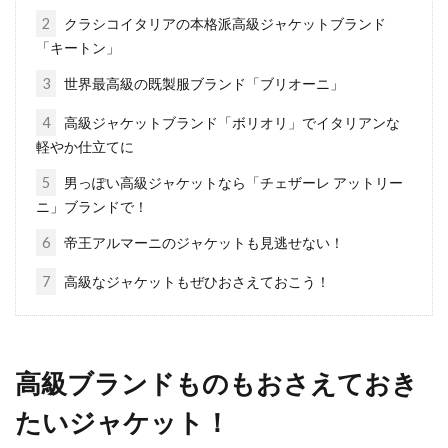
2
クラシコイタリアの本格派高級ジャケットブランド
「キートン」
ライダースを着た時のサイズ感と
3
世界最高級の既製服ブランド「ブリオーニ」
は？レディースのご紹介！
4
高級ジャケットブランド「ボリオリ」でイタリアンな
ライダースジャケットは「かっこよく見えすぎ
軽やか仕立てに
そうで挑戦しにくい」と思っている女性の方も
5
男っぽい高級ジャケットなら「チェザーレ アットリー
いるのではな...
ニ」ブランドで！
6
帝王アルマーニのジャケットも見逃せない！
万能な白Tシャツを着回し！おすす
7
高級なジャケットもぜひおさえておこう！
めレディースコーデを紹介
目次 1 白Tシャツの魅力を改めて知ろう！2 白T
高級ブランドものもおさえておき
シャツをおしゃれに着こなすには選び方が大
切！3 白...
たいジャケット！