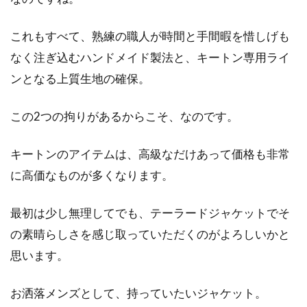
ストールはアレンジ次第でボレロに
これもすべて、熟練の職人が時間と手間暇を惜しげも
も！アレンジ術をご紹介！
なく注ぎ込むハンドメイド製法と、キートン専用ライ
ンとなる上質生地の確保。
一般的には肩かけや襟巻きとして使用されるス
トールは、アレンジ次第で別のものとして活用
この2つの拘りがあるからこそ、なのです。
すること...
キートンのアイテムは、高級なだけあって価格も非常
に高価なものが多くなります。
ライダースとノーカラー、似合うの
はどっち？選び方をご紹介
最初は少し無理してでも、テーラードジャケットでそ
の素晴らしさを感じ取っていただくのがよろしいかと
女性に人気のあるジャケットの中に、ライダー
思います。
スとノーカラーがあります。しかし、着てみ
た...
お洒落メンズとして、持っていたいジャケット。