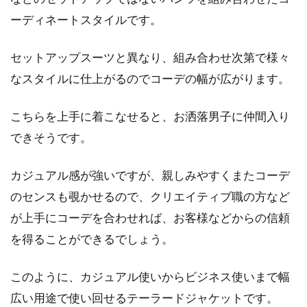
ーディネートスタイルです。
秋冬コートはこれで決まり！メンズ
セットアップスーツと異なり、組み合わせ次第で様々
向け人気色を知っておこう
なスタイルに仕上がるのでコーデの幅が広がります。
秋冬用メンズ向けアウターといえば、コートで
す。コートにはフォーマル感があるので、上品
こちらを上手に着こなせると、お洒落男子に仲間入り
な大人の...
できそうです。
カジュアル感が強いですが、親しみやすくまたコーデ
ジーンズのメーカーが多い岡山は日
のセンスも覗かせるので、クリエイティブ職の方など
本を代表するデニムの産地
が上手にコーデを合わせれば、お客様などからの信頼
を得ることができるでしょう。
ジーンズは、世界的に人気のあるファッション
アイテムです。ジーンズを扱うメーカーも多
このように、カジュアル使いからビジネス使いまで幅
く...
広い用途で使い回せるテーラードジャケットです。