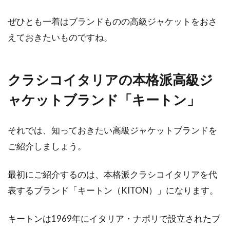
ぜひとも一着はブランドものの高級ジャケットをおさ
ジャケットで決まる！？フォーマル
えておきたいものですね。
な場でのキッズを好印象に
フォーマルな場にキッズを連れていく時には、
クラシコイタリアの本格派高級ジ
どのような服装をさせるべきか迷うものです。
また、フ...
ャケットブランド「キートン」
それでは、知っておきたい高級ジャケットブランドを
白シャツ×ジーンズで大人レディー
ご紹介しましょう。
スコーデにしてみよう！
最初にご紹介するのは、本格派クラシコイタリアを代
大人カジュアルコーデの定番ともいわれる「白
表するブランド「キートン（KITON）」になります。
シャツ×ジーンズ」のコーディネート。万能な
コーディ...
キートンは1969年にイタリア・ナポリで設立されたブ