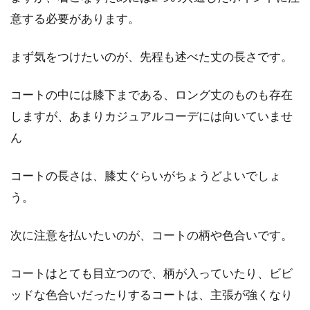
意する必要があります。
ジャケット生地にこだわろう！夏ジ
まず気をつけたいのが、先程も述べた丈の長さです。
ャケットの着こなし術
コートの中には膝下まである、ロング丈のものも存在
夏のクールビズでも爽やかさの中に礼儀正しさ
しますが、あまりカジュアルコーデには向いていませ
を失わない夏のジャケット。暑さのせいにして
だらしな...
ん
コートの長さは、膝丈ぐらいがちょうどよいでしょ
ジャケットは生地にこだわろう！春
う。
夏秋冬のおすすめをご紹介
次に注意を払いたいのが、コートの柄や色合いです。
毎日のファッションに欠かせないアイテムのひ
とつ、それはジャケットではないでしょうか。
コートはとても目立つので、柄が入っていたり、ビビ
ジャケッ...
ッドな色合いだったりするコートは、主張が強くなり