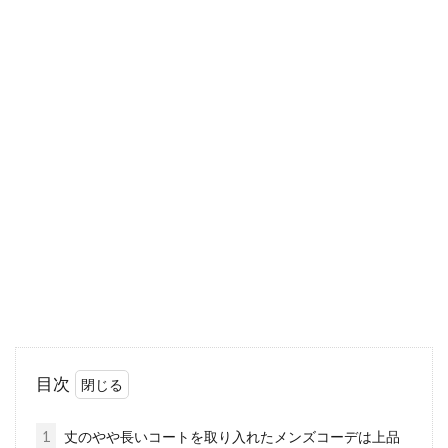
コートは白色がおすすめ！秋冬のレ
ディースコーデはこれで！
お洒落の幅が広がり楽しめるのが秋冬コーデで
すね。何といっても、コートの季節になるので
すから！...
カシュクールトップスで大人セクシ
ーに！コーデのポイントは
カシュクールトップスには、いろいろな素材や
目次
形のものがあります。落ち着いた大人っぽいコ
ーディネ...
1
丈のやや長いコートを取り入れたメンズコーデは上品