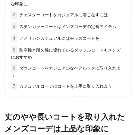
な印象に
2
チェスターコートをカジュアルに着こなすには
悩む男性必見！シャツとネクタイの
3
ステンカラーコートはメンズコーデの定番アイテム
上手な色合わせパターン！
4
アメリカンカジュアルにはモッズコートを
ネクタイとシャツの色合わせは一見簡単そうに
5
防寒性と耐久性に優れているダッフルコートもメンズ
思えますが、実は非常に奥深く、ここに頭を悩
におすすめ
ませるメンズ...
6
ダウンコートをカジュアルなペアルックに取り入れよ
う
セーターにできる毛玉を簡単に取り
7
カジュアルコーデにコートを上手に取り入れよう
たい！カミソリで取れる？
衣類に毛玉ができてしまうと、残念な気持ちに
丈のやや長いコートを取り入れた
なってしまいますよね。お気に入りのセータ
ー...
メンズコーデは上品な印象に