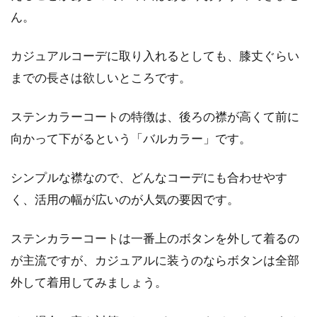
ん。
レギンスに靴下の組み合わせはダサ
カジュアルコーデに取り入れるとしても、膝丈ぐらい
い？お洒落にするポイント
までの長さは欲しいところです。
一時のブームから再び注目を浴びているファッ
ションアイテム「レギンス」。以前のブーム時
ステンカラーコートの特徴は、後ろの襟が高くて前に
とは異な...
向かって下がるという「バルカラー」です。
シンプルな襟なので、どんなコーデにも合わせやす
く、活用の幅が広いのが人気の要因です。
ステンカラーコートは一番上のボタンを外して着るの
が主流ですが、カジュアルに装うのならボタンは全部
外して着用してみましょう。