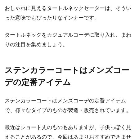
おしゃれに見えるタートルネックセーターは、そうい
コートを着こなすにはボトムス丈と
った意味でもぴったりなインナーです。
のバランスがポイント！
タートルネックをカジュアルコーデに取り入れ、まわ
秋冬ファッションの主役といえば「コート」で
りの注目を集めましょう。
すよね。そんなコートをおしゃれに着こなす
に...
ステンカラーコートはメンズコー
デの定番アイテム
ニットの素材で暖かいものはどれ？
冬の暮らしをぽかぽかに
ステンカラーコートはメンズコーデの定番アイテム
で、様々なタイプのものが製造・販売されています。
寒い冬を乗り切るために、ニットのセーターは
手放せませんよね。しかし、ニットの種類は幅
広く、ど...
最近はショート丈のものもありますが、子供っぽく見
えることがあるので、今回はあまりおすすめできませ