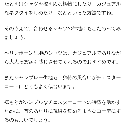
たとえばシャツを控えめな柄物にしたり、カジュアル
なネクタイをしめたり、などといった方法ですね。
ジャケットの生地にこだわる！お洒
落に季節感を表現しよう！
そのうえで、合わせるシャツの生地にもこだわってみ
ましょう。
ジャケットは、ワンピースやスーツ、デニムな
どに合わせると上品でお洒落な雰囲気にグレー
ヘリンボーン生地のシャツは、カジュアルでありなが
ドアップして...
ら大人っぽさも感じさせてくれるのでおすすめです。
またシャンブレー生地も、独特の風合いがチェスター
チェスターコートは黒が使える！コ
コートにとてもよく似合います。
ーディネートはどうする？
襟もとがシンプルなチェスターコートの特徴を活かす
チェスターコートは女性に定番人気のコートで
す。チェスターコートで「何色にしよう」と悩
ために、首のあたりに視線を集めるようなコーデにす
んでいる...
るのもよいでしょう。