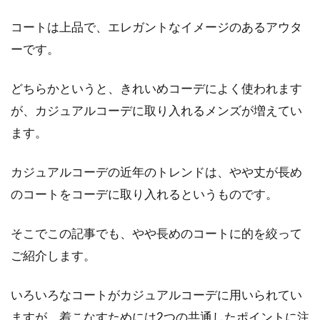
コートは上品で、エレガントなイメージのあるアウタ
スカートにピッタリの緑はどんな
ーです。
色？明るく爽やかな春を演出
どちらかというと、きれいめコーデによく使われます
春・夏・秋・冬と季節に合わせて、色鮮やかな
が、カジュアルコーデに取り入れるメンズが増えてい
服が街を彩ります。秋はモスグリーンや濃いベ
ます。
ージュと...
カジュアルコーデの近年のトレンドは、やや丈が長め
のコートをコーデに取り入れるというものです。
パーカーがシンプル過ぎる！シャツ
を腰巻にしてコーデを完成
そこでこの記事でも、やや長めのコートに的を絞って
ご紹介します。
パーカーは着回しのことを考えるとシンプルな
ものを選びがちですが、ここにシャツを腰巻に
いろいろなコートがカジュアルコーデに用いられてい
するだけで、...
ますが、着こなすためには2つの共通したポイントに注