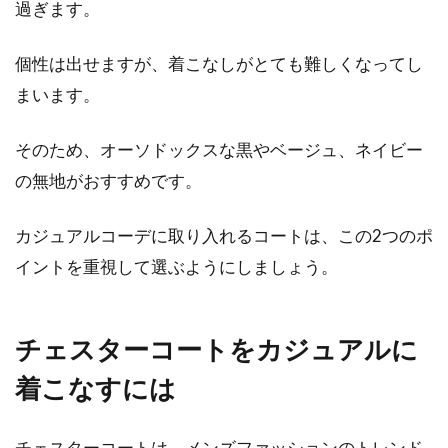
過ぎます。
ダウンはヘルノのアイテムを！メン
個性は出せますが、着こなしがとても難しくなってし
ズコーデがさらにお洒落に
まいます。
「最強のアウター」と称されるダウンアウター
そのため、オーソドックスな黒やベージュ、ネイビー
には、様々なブランドが存在します。その中で
の無地がおすすめです。
も、高品...
カジュアルコーデに取り入れるコートは、この2つのポ
イントを重視して選ぶようにしましょう。
ジーンズ選びは何基準？オシャレ女
子はブランドで探してる！
チェスターコートをカジュアルに
カジュアルファッションを代表するジーンズ。
着こなすには
今では、誰でも一本は持っている国民的ボトム
スと...
チェスターコートは、メンズファッションのトレンド