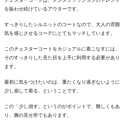
を賑わせ続けているアウターです。
ダメになったコートのファー！どう
すっきりしたシルエットのコートなので、大人の雰囲
にか復活させる方法は？
気を感じさせるコーデにとてもマッチしています。
秋冬は寒さが辛いですが、お洒落を楽しめると
いう点においては楽しい季節でもありますね。
このチェスターコートをカジュアルに着こなすには、
この季節...
そのすっきりした見た目を上手に利用する必要があり
ます。
ガウンや部屋着をプレゼント！ブラ
最初に気をつけたいのは、重たくなり過ぎないように
ンドものなら嬉しいはず！
少し崩して着る、ということです。
大切な奥様や彼女へのプレゼントには、ブラン
この「少し崩す」というのがポイントで、難しくもあ
ドもののガウンや部屋着がおすすめです。何と
り、腕の見せ所でもあります。
言っ...