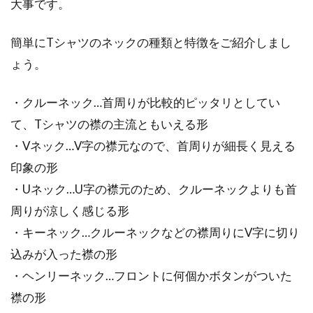
オシャレなコートも生地を選べば暖
大事です。
かい着こなしに！
簡単にTシャツのネックの種類と特徴をご紹介しまし
モフモフに膨らんだアウターは見た目にも暖か
ょう。
そうです。しかし、冬の必須アイテムであるコ
ートには...
・クルーネック…首周りが比較的ピッタリとしてい
て、Tシャツの襟の主流ともいえる形
・Vネック…V字の襟元なので、首周りが細長く見える
ワンランク上のファッション！薄手
印象の形
のストールの巻き方
・Uネック…U字の襟元のため、クルーネックよりも首
周りが涼しく感じる形
お洒落のワンポイントにぜひ取り入れたいアイ
・キーネック…クルーネックなどの襟周りにV字に切り
テムの薄手のストール。色々な色や柄があって
形も...
込みが入った襟の形
・ヘンリーネック…フロントに何個かボタンがついた
襟の形