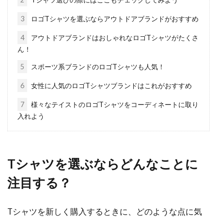
人気のコートブランドが知りたい！
3
ロゴTシャツを選ぶならアウトドアブランドがおすすめ
レディースコート特集
4
アウトドアブランドはおしゃれなロゴTシャツがたくさ
カジュアルシーンにもビジネスシーンにも欠か
ん！
せない、寒い季節のファッションアイテムとい
5
スポーツ系ブランドのロゴTシャツも人気！
えば「コート...
6
女性に人気のロゴTシャツブランドはこれがおすすめ
7
様々なテイストのロゴTシャツをコーディネートに取り
レギンスとタイツの違いとは？使い
入れよう
分けて足元をおしゃれに！
女性の足元を彩るアイテムは数多くあります
Tシャツを選ぶならどんなことに
ね。その中でも代表的なものが、レギンスやタ
イツで...
注目する？
Tシャツを新しく購入するときに、どのような点に気