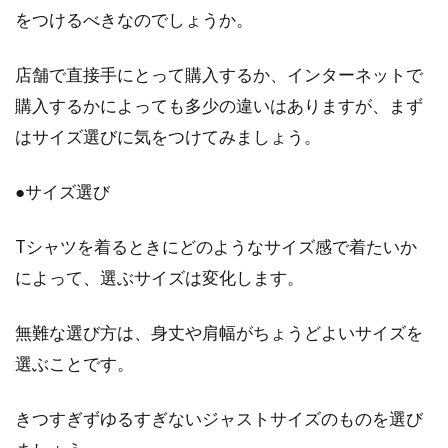
ウェーブ×スプリングのコーディネ
をつけるべきなのでしょうか。
ート！似合うアイテムは？
店舗で直接手にとって購入するか、インターネットで
自分らしさを引き出し、似合う洋服選びのヒン
購入するかによっても多少の違いはありますが、まず
トを得られることで人気の骨格診断やパーソナ
はサイズ選びに気をつけてみましょう。
ル診断。...
●サイズ選び
コート選びは肩幅が大切！レディー
Tシャツを着るときにどのようなサイズ感で着たいか
ス向けコート選びのコツ！
によって、選ぶサイズは変化します。
真夏の暑い盛りを除き、一年を通してレディー
無難な選び方は、身丈や肩幅がちょうどよいサイズを
スコートは大活躍のアイテムですね。自分によ
選ぶことです。
り似合う...
きつすぎずゆるすぎないジャストサイズのものを選び