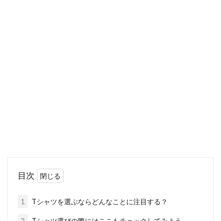
セーターとニット帽は、お洒落メン
ズの秋冬定番コーデ！
秋冬は、お洒落コーデを楽しめる季節ですね。
それは何も、女性に限ったことではありませ
ん。メ...
ダウンを活用したメンズコーディネ
ート！色合わせがポイント
最近の流行りとして、身軽で動きやすいダウン
コートがメンズに好まれています。色も明るい
目次
ものから...
1
Tシャツを選ぶならどんなことに注目する？
2
Tシャツ選びの際にはここもチェックしてみよう