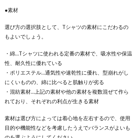
クールビズでのジャケットは何を選
●素材
ぶ？夏のビジネスシーン
昨今、夏にクールビズを取り入れる企業が増え
選び方の選択肢として、Tシャツの素材にこだわるの
てきています。クールビズでは、ノーネクタイ
もよいでしょう。
や通気性...
・綿…Tシャツに使われる定番の素材で、吸水性や保温
性、耐久性に優れている
アウター選びは色が決め手！レディ
・ポリエステル…通気性や速乾性に優れ、型崩れがし
ースコーデのおすすめは？
にくいものの、綿に比べると肌触りが劣る
・混紡素材…上記の素材や他の素材を複数混ぜて作ら
秋冬のレディースコーデの主役「アウター」！
れており、それぞれの利点が生きる素材
アウター選びは何を基準にされていますか？ア
イテ...
素材は選び方によっては着心地を左右するので、使用
目的や機能性などを考慮したうえでバランスがよいも
のを選ぶようにしてください。
アウターの種類を理解して快適おし