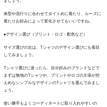
ましょう。
コート選びに迷っちゃう！素材から
見るおすすめポイント
体型や流行りに合わせてタイトめに着たり、ルーズに
着たりお好みによって変化させてもいいですね。
コートは春、秋、冬とお世話になる必須アイテ
ムです。頻繁に買い替えをしないアイテムのた
め、コー...
●デザイン選び（プリント・ロゴ・配色など）
サイズ選びの次は、Tシャツのデザイン選びにも着目
してみましょう。
スカートにレギンスを合わせるのは
もう古い？答えはNO！
Tシャツ選びに迷ったら、自分好みのブランドなどで
まずは無地のTシャツや、プリントやロゴの主張が控
以前には一世を風靡したレギンスですが、今は
あまり見かけなくなってしまいました。スカー
えめなシンプルなデザインのTシャツを選んでみまし
トに合わ...
ょう。
使い勝手もよくコーディネートに取り入れやすいの