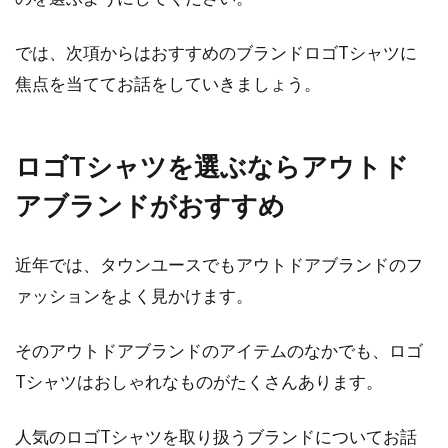
ゃれに冬を過ごそう！
では、次項からはおすすめのブランドロゴTシャツに
焦点を当ててお話をしていきましょう。
肌寒い季節が近づくと、今年はどんなアウター
を着ようかとあれこれ考えるのもファッション
の楽しみ...
ロゴTシャツを選ぶならアウトド
アブランドがおすすめ
パーカーに合う上着は？女性におす
すめのコーディネート！
近年では、タウンユースでもアウトドアブランドのフ
ァッションをよく見かけます。
パーカーは、カジュアルアイテムとして男女問
わず人気なアイテムです。キレイめスカートに
そのアウトドアブランドのアイテムのなかでも、ロゴ
も、ボー...
Tシャツはおしゃれなものがたくさんあります。
人気のロゴTシャツを取り扱うブランドについてお話
レギンスはリブ編みスリットが流