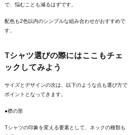
デニムパンツはダメージよりクラッ
で、悩むことも減るはずです。
シュ！簡単なやり方とは
配色も2色以内のシンプルな組み合わせがおすすめで
ダメージ加工されたデニムよりダメージ感の大
す。
きいクラッシュデニムが、2016年以降、若者の
間で...
Tシャツ選びの際にはここもチェ
ックしてみよう
パーカーを取り込んでオシャレにキ
メるストリートコーデ
サイズとデザインの次は、以下のような点も選び方で
ポイントとなってきます。
街に溢れるオシャレを楽しむ人たち。その中の
一人のはずなのに、手持ちのアイテムでは組み
合わせが...
●襟の形
Tシャツの印象を変える要素として、ネックの種類も