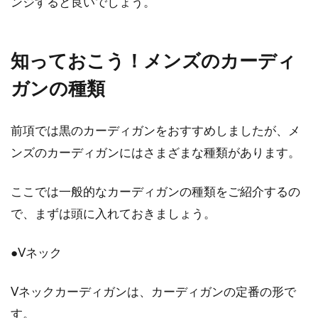
ンジすると良いでしょう。
目次 1 ジャケット生地の基本をおさえよう2 新
しく誕生したおすすめのジャケット生地3 コー
知っておこう！メンズのカーディ
デが広が...
ガンの種類
Tシャツなどとあわせておしゃれ
前項では黒のカーディガンをおすすめしましたが、メ
に！スカーフの巻き方を紹介
ンズのカーディガンにはさまざまな種類があります。
目次 1 シンプルなTシャツコーデのアクセント
ここでは一般的なカーディガンの種類をご紹介するの
にもなる「スカーフ」2 基本のスカーフの巻き
で、まずは頭に入れておきましょう。
方！「ルー...
●Vネック
Tシャツ1枚4000円は高い？安いも
Vネックカーディガンは、カーディガンの定番の形で
のと高いものは何が違うの？
す。