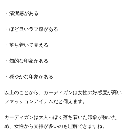
目次 1 シャツの襟裏についたプラスチック・カ
・清潔感がある
ラーステイとは？2 カラーステイの種類やサイ
ズはどんな...
・ほど良いラフ感がある
・落ち着いて見える
あったかインナーシャツで冬を暖か
・知的な印象がある
く！メンズのおすすめは？
・穏やかな印象がある
目次 1 冬のメンズインナーシャツはどう選ぶ？
ポイントは「吸湿発熱素材」2 あったかインナ
ーシャツは...
以上のことから、カーディガンは女性の好感度が高い
ファッションアイテムだと伺えます。
シャツをおしゃれに着こなしたい！
カーディガンは大人っぽく落ち着いた印象が強いた
冬のコーデをご紹介！
め、女性から支持が多いのも理解できますね。