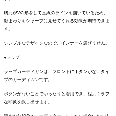
目次 1 1枚4000円は高い？Tシャツにどのくら
胸元がVの形をして直線のラインを描いているため、
いお金をかけられる？2 安いTシャツと高いTシ
顔まわりをシャープに見せてくれる効果が期待できま
ャツ...
す。
シンプルなデザインなので、インナーを選びません。
洗えるカーディガンはユニクロでゲ
ット！洗濯方法をご紹介！
●ラップ
目次 1 ユニクロのカーディガンやニット類には
ラップカーディガンは、フロントにボタンがないタイ
どんな種類がある？2 ユニクロのカーディガン
プのカーディガンです。
を洗濯する...
ボタンがないことでゆったりと着用でき、程よくラフ
な印象を醸し出せます。
コスパ＆デザインgoodのセーターは
ユニクロor無印でゲット！
穏やかな印象のコーディネートにしたい場合におすす