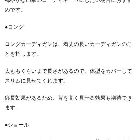
めです。
目次 1 セーターを毎シーズン買い替えるならユ
ニクロor無印良品がおすすめ！2 種類豊富なユ
ニクロの...
●ロング
ロングカーディガンは、着丈の長いカーディガンのこ
とを指します。
セーターを手編みで簡単に作るに
は？道具や編み方をご紹介
太ももくらいまで長さがあるので、体型をカバーして
スリムに見せてくれます。
目次 1 手編みのセーターができる大まかな流れ
を簡単に知っておこう2 セーターを編む前に手
編みの種類...
縦長効果があるため、背を高く見せる効果も期待でき
ます。
ニットの正しいお手入れ方法は？基
●ショール
本の洗い方から干し方まで