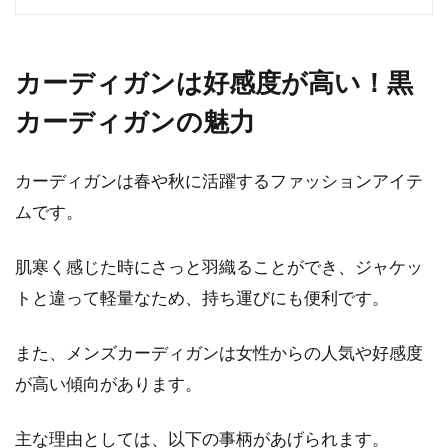
目次 1 女子中学生・女子高校生のスクールコー
トの選び方2 女子中学生・女子高校生の着るス
カーディガンは好感度が高い！黒
クールコー...
カーディガンの魅力
カーディガンは春や秋に活躍するファッションアイテ
コートは防寒が重要！暖かいおすす
ムです。
めのコートの素材とは？
肌寒く感じた時にさっと羽織ることができ、ジャケッ
目次 1 冬のコートの素材選びで重要なこと2 コ
ートの定番素材！丈夫で暖かい「ウール」がお
トと違って軽量なため、持ち運びにも便利です。
すすめ3 ...
また、メンズカーディガンは女性からの人気や好感度
が高い傾向があります。
シャツの襟裏のプラスチックとは？
カラーステイについて解説
主な理由としては、以下の事柄があげられます。