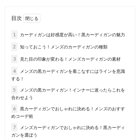
目次 1 メンズにもレディースにも人気のテーパ
目次
ードパンツ2 テーパードパンツの選び方と穿き
方3 バラ...
1
カーディガンは好感度が高い！黒カーディガンの魅力
2
知っておこう！メンズのカーディガンの種類
【ワンピースコーデ】大人レディー
3
見た目の印象が変わる！メンズカーディガンの素材
ス向けカジュアルスタイル
4
メンズの黒カーディガンを着こなすにはラインを意識
する！
目次 1 大人レディースコーデ！タートルネック
5
メンズの黒カーディガン！インナーに迷ったらこれを
ロングワンピースでカジュアルに決める！2 レ
合わせよう
ディースな...
6
黒カーディガンでおしゃれに決める！メンズのおすす
めコーデ術
コート特集！女子中学生・女子高校
7
メンズカーディガンでおしゃれに決める！黒カーディ
ガンを選ぼう
生に人気のコートブランド