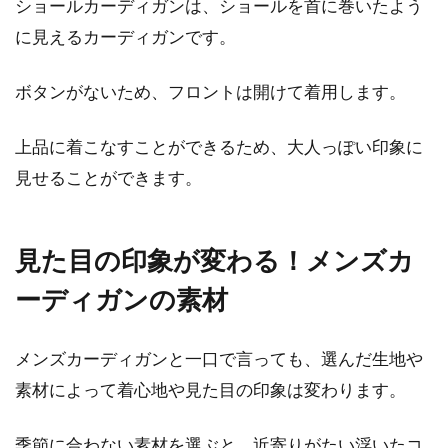
ショールカーディガンは、ショールを首に巻いたよう
目次 1 ニットの正しい洗い方・干し方を知るた
に見えるカーディガンです。
めに！そもそもニットとは？2 ニットの洗い
方・干し方は...
ボタンがないため、フロントは開けて着用します。
上品に着こなすことができるため、大人っぽい印象に
スカートでお洒落に！おすすめはベ
見せることができます。
ージュのフレアスカート！
見た目の印象が変わる！メンズカ
目次 1 そもそもフレアスカートってなに？2 ベ
ージュのフレアスカート！春の着こなしは爽や
ーディガンの素材
かに決める...
メンズカーディガンと一口で言っても、選んだ生地や
素材によって着心地や見た目の印象は変わります。
季節に合わない素材を選ぶと、近寄りがたい浮いたコ