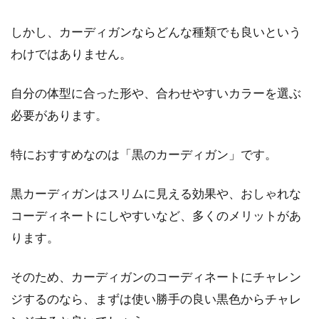
目次 1 冬のシャツの着こなしは2パターン！昨
しかし、カーディガンならどんな種類でも良いという
今人気の羽織りスタイル！2 チェックシャツを
わけではありません。
おしゃれに...
自分の体型に合った形や、合わせやすいカラーを選ぶ
必要があります。
テーパードパンツでレディースコー
デ！おすすめコーデを紹介
特におすすめなのは「黒のカーディガン」です。
目次 1 テーパードパンツってどんなパンツ？2
黒カーディガンはスリムに見える効果や、おしゃれな
まだまだある！テーパードパンツの魅力3 テー
コーディネートにしやすいなど、多くのメリットがあ
パードパ...
ります。
そのため、カーディガンのコーディネートにチャレン
ジャケット生地はどう選ぶ？シーン
ジするのなら、まずは使い勝手の良い黒色からチャレ
に合ったおすすめ生地は？