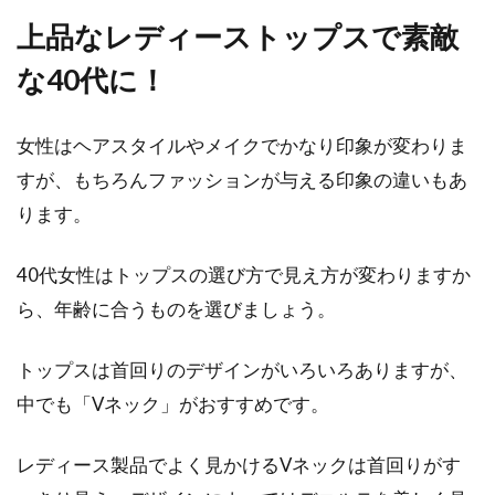
上品なレディーストップスで素敵
目次 1 シンプルなTシャツコーデのアクセント
にもなる「スカーフ」2 基本のスカーフの巻き
な40代に！
方！「ルー...
女性はヘアスタイルやメイクでかなり印象が変わりま
すが、もちろんファッションが与える印象の違いもあ
ジャケット生地はどう選ぶ？シーン
ります。
に合ったおすすめ生地は？
40代女性はトップスの選び方で見え方が変わりますか
目次 1 ジャケット生地の基本をおさえよう2 新
ら、年齢に合うものを選びましょう。
しく誕生したおすすめのジャケット生地3 コー
デが広が...
トップスは首回りのデザインがいろいろありますが、
中でも「Vネック」がおすすめです。
ニットの正しいお手入れ方法は？基
レディース製品でよく見かけるVネックは首回りがす
本の洗い方から干し方まで