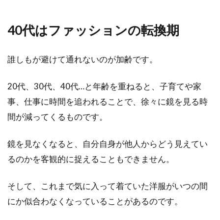
目次 1 テーラードジャケットとは？2 レディー
40代はファッションの転換期
スコーデに取り入れたい！テーラードジャケッ
トの選び方...
誰しもが避けて通れないのが加齢です。
20代、30代、40代…と年齢を重ねると、子育てや家
カーディガン【黒】を着こなす！メ
事、仕事に時間を追われることで、徐々に鏡を見る時
ンズのおしゃれコーデ術！
間が減ってくるものです。
目次 1 カーディガンは好感度が高い！黒カーデ
鏡を見なくなると、自分自身が他人からどう見えてい
ィガンの魅力2 知っておこう！メンズのカーデ
ィガンの種...
るのかを客観的に捉えることもできません。
そして、これまで気に入って着ていた洋服がいつの間
Tシャツ1枚4000円は高い？安いも
にか似合わなくなっていることがあるのです。
のと高いものは何が違うの？