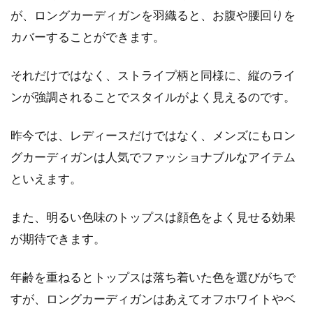
が、ロングカーディガンを羽織ると、お腹や腰回りを
目次 1 デニムのオーバーオールはニットとあわ
カバーすることができます。
せた冬コーデを！2 白コーデュロイのオーバー
オールは冬...
それだけではなく、ストライプ柄と同様に、縦のライ
ンが強調されることでスタイルがよく見えるのです。
冬のデニムコーデ！ライトブルーで
昨今では、レディースだけではなく、メンズにもロン
おしゃれレディースに！
グカーディガンは人気でファッショナブルなアイテム
といえます。
目次 1 ライトブルーのデニムパンツを冬コーデ
に取り入れるメリットとは？2 ライトブルーの
デニムパン...
また、明るい色味のトップスは顔色をよく見せる効果
が期待できます。
年齢を重ねるとトップスは落ち着いた色を選びがちで
コスパ＆デザインgoodのセーターは
すが、ロングカーディガンはあえてオフホワイトやベ
ユニクロor無印でゲット！