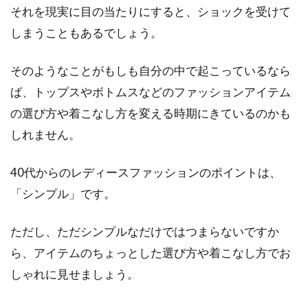
それを現実に目の当たりにすると、ショックを受けて
目次 1 1枚4000円は高い？Tシャツにどのくら
しまうこともあるでしょう。
いお金をかけられる？2 安いTシャツと高いTシ
ャツ...
そのようなことがもしも自分の中で起こっているなら
ば、トップスやボトムスなどのファッションアイテム
の選び方や着こなし方を変える時期にきているのかも
スカートでお洒落に！おすすめはベ
しれません。
ージュのフレアスカート！
40代からのレディースファッションのポイントは、
目次 1 そもそもフレアスカートってなに？2 ベ
「シンプル」です。
ージュのフレアスカート！春の着こなしは爽や
かに決める...
ただし、ただシンプルなだけではつまらないですか
ら、アイテムのちょっとした選び方や着こなし方でお
しゃれに見せましょう。
Tシャツなどとあわせておしゃれ
に！スカーフの巻き方を紹介