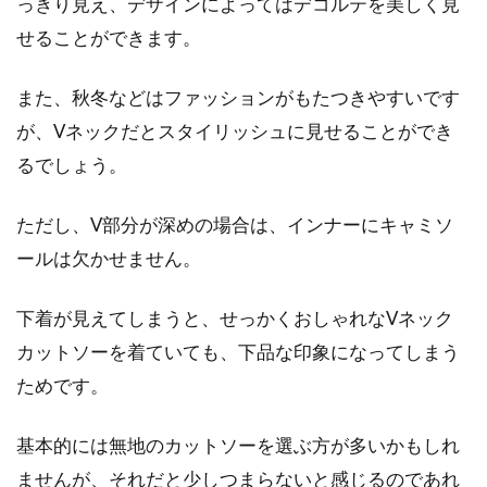
っきり見え、デザインによってはデコルテを美しく見
せることができます。
目次 1 ニットの正しい洗い方・干し方を知るた
めに！そもそもニットとは？2 ニットの洗い
方・干し方は...
また、秋冬などはファッションがもたつきやすいです
が、Vネックだとスタイリッシュに見せることができ
るでしょう。
旬のテーパードパンツをおしゃれに
ただし、V部分が深めの場合は、インナーにキャミソ
穿きこなすメンズコーデ術
ールは欠かせません。
目次 1 メンズにもレディースにも人気のテーパ
ードパンツ2 テーパードパンツの選び方と穿き
下着が見えてしまうと、せっかくおしゃれなVネック
方3 バラ...
カットソーを着ていても、下品な印象になってしまう
ためです。
カーディガンの難敵！毛玉の原因や
基本的には無地のカットソーを選ぶ方が多いかもしれ
なりにくい素材とは？
ませんが、それだと少しつまらないと感じるのであれ