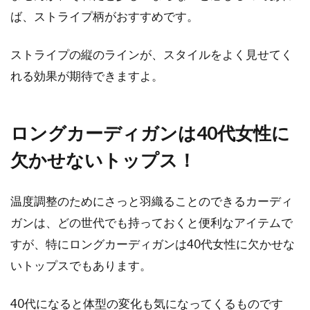
ば、ストライプ柄がおすすめです。
目次 1 カーディガンに毛玉が発生するおもな原
因2 毛玉になりやすい素材となりにくい素材が
ストライプの縦のラインが、スタイルをよく見せてく
ある3 天...
れる効果が期待できますよ。
春のテーラードジャケットはグレー
ロングカーディガンは40代女性に
で決まり！おすすめコーデ
欠かせないトップス！
目次 1 近年人気！グレーのテーラードジャケッ
トの魅力2 ビジネスシーンでも大活躍！セット
温度調整のためにさっと羽織ることのできるカーディ
アップで着...
ガンは、どの世代でも持っておくと便利なアイテムで
すが、特にロングカーディガンは40代女性に欠かせな
いトップスでもあります。
オーバーオールのおしゃれなコー
デ！冬の着こなしをご紹介
40代になると体型の変化も気になってくるものです