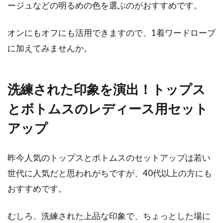
ージュなどの明るめの色を選ぶのがおすすめです。
目次 1 セーターを毎シーズン買い替えるならユ
ニクロor無印良品がおすすめ！2 種類豊富なユ
オンにもオフにも活用できますので、1着ワードローブ
ニクロの...
に加えてみませんか。
テーパードパンツでレディースコー
洗練された印象を演出！トップス
デ！おすすめコーデを紹介
とボトムスのレディース用セット
アップ
目次 1 テーパードパンツってどんなパンツ？2
まだまだある！テーパードパンツの魅力3 テー
パードパ...
昨今人気のトップスとボトムスのセットアップは若い
世代に人気だと思われがちですが、40代以上の方にも
おすすめです。
むしろ、洗練された上品な印象で、ちょっとした場に