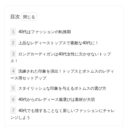
目次 1 女子中学生・女子高校生のスクールコー
目次
トの選び方2 女子中学生・女子高校生の着るス
クールコー...
1
40代はファッションの転換期
2
上品なレディーストップスで素敵な40代に！
テーラードジャケットでレディース
3
ロングカーディガンは40代女性に欠かせないトップ
ス！
コーデ！【オフィス編】
4
洗練された印象を演出！トップスとボトムスのレディ
目次 1 レディースファッションの1つ！オフィ
ース用セットアップ
スカジュアルコーデとは？2 オフィスカジュア
5
スタイリッシュな印象を与えるボトムスの選び方
ルコーデの...
6
40代からのレディース服選びは素材が大切
7
40代でも憶することなく新しいファッションにチャレ
テーラードジャケットでレディース
ンジしよう
コーデ！選び方と着こなし