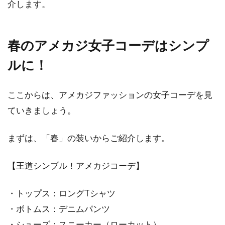
る？【レディース編】
介します。
ジーンズの種類にはたくさんのものが流通して
います。特にレディースのジーンズの場合に
春のアメカジ女子コーデはシンプ
は、形から...
ルに！
ここからは、アメカジファッションの女子コーデを見
ジーンズを冬の寒い時期でも暖かく
ていきましょう。
穿く！防寒テクと最新商品
まずは、「春」の装いからご紹介します。
ジーンズは、デイリーアイテムとして男女問わ
ず愛用されるファッションアイテムです。コー
ディネー...
【王道シンプル！アメカジコーデ】
・トップス：ロングTシャツ
・ボトムス：デニムパンツ
メンズ必見！ニットの選び方やアウ
・シューズ：スニーカー（ローカット）