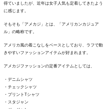
得ていましたが、近年は女子人気も定着してきたよう
ズの大人おしゃれコーデ術
に感じます。
ファッションの定番アイテムであるジーンズ
は、トップスに何を合わせるかでかなり印象が
そもそも「アメカジ」とは、「アメリカンカジュア
変わります。...
ル」の略称です。
アメリカ風の着こなしをベースとしており、ラフで動
ストールで春支度を始めよう！大判
きやすいファッションアイテムが好まれます。
サイズの使い方レシピ
アメカジファッションの定番アイテムとしては、
春は出会いと別れの季節です。慣れ親しんだ場
所を離れたり、新しい場所に足を踏み入れてみ
・デニムシャツ
たりと、...
・チェックシャツ
・プリントTシャツ
・スタジャン
ジャケットに合わせるスカート！色