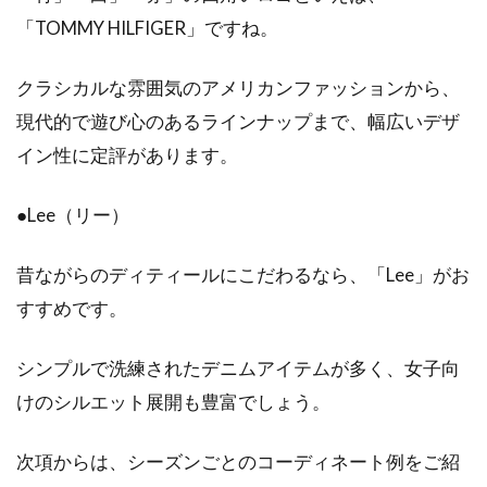
次第で肌寒い春を楽しめる
「TOMMY HILFIGER」ですね。
寒い冬が終わり、春になるとコートを脱いで軽
クラシカルな雰囲気のアメリカンファッションから、
やかな服装になります。しかし、そんな日々の
中でも、...
現代的で遊び心のあるラインナップまで、幅広いデザ
イン性に定評があります。
●Lee（リー）
ブルゾンを使ったレディースコー
デ！ポイントを押さえよう
昔ながらのディティールにこだわるなら、「Lee」がお
寒さがそれほど厳しくならないような季節の変
すすめです。
わり目には、ブルゾンが大活躍してくれます。
男性的な...
シンプルで洗練されたデニムアイテムが多く、女子向
けのシルエット展開も豊富でしょう。
ジーンズの種類にはどんなものがあ
次項からは、シーズンごとのコーディネート例をご紹