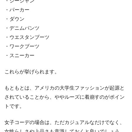
・ジージャン
違いで様々コーディネート
・パーカー
・ダウン
ジャケットとスカートのコーディネートで出か
けることはありますか。この組み合わせは仕事
・デニムパンツ
や子供の...
・ウエスタンブーツ
・ワークブーツ
・スニーカー
アウターの色がカッコよく決まる！
メンズの着こなし技
これらが挙げられます。
メンズアウターは、華奢な男性に合わせるよう
もともとは、アメリカの大学生ファッションが起源と
に、スリム化とオシャレ化が進んでいます。色
されていることから、ややルーズに着崩すのがポイン
も鮮やか...
トです。
女子コーデの場合は、ただカジュアルなだけでなく、
あか抜ける！「ニット帽」を取り入
女性らしさや上品さも意識しておくと良いでしょう。