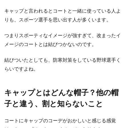
セーターをおしゃれに着こなしたい
キャップと言われるとコートと一緒に使っている人よ
女性におすすめのコーデ！
りも、スポーツ選手を思い出す人が多くいます。
寒い冬には、暖かいセーターが欲しくなる女性
つまりスポーティなイメージが強すぎて、改まったイ
は多いでしょう。セーターをおしゃれに着こな
メージのコートとは結びつかないのです。
すことが...
結びついたとしても、防寒対策をしている野球選手く
らいですよね。
オリジナルジーンズを作ろう！聖地
岡山でオーダーメイド！
キャップとはどんな帽子？他の帽
ジーンズをオーダーメイドしてみませんか？人
子と違う、割と知らないこと
気の岡山ジーンズの素材を使って、自分にぴっ
たりのジ...
コートにキャップのコーデがおかしいと感じる感覚