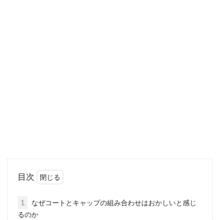
ダウンはネイビーが定番カラー！お
すすめの着こなし術は？
冬の到来と共に、存在感を示してくれるのが最
強のアウターと称されるダウンかもしれませ
ん。メンズ...
トップスが「ピンク色」のコーディ
ネート！そのポイントは？
女子らしさたっぷりのピンク色ですが、「洋服
目次
のコーディネートには取り入れにくい…」とい
う声をよく耳...
1
なぜコートとキャップの組み合わせはおかしいと感じ
るのか