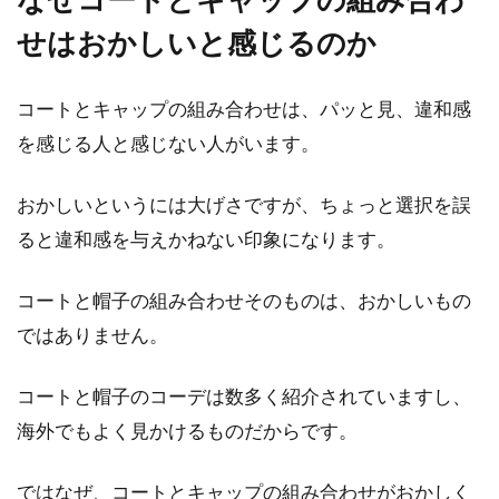
せはおかしいと感じるのか
ダウンに半袖が登場！Tシャツ感覚
で使える着こなし方とは！
コートとキャップの組み合わせは、パッと見、違和感
ダウンと言えば、当初は襟が大きく、全体的に
を感じる人と感じない人がいます。
もこもことするアイテムでした。しかし近年に
なってダ...
おかしいというには大げさですが、ちょっと選択を誤
ると違和感を与えかねない印象になります。
トレンチコートでかっこよく！定番
コートと帽子の組み合わせそのものは、おかしいもの
レディース防寒コーデは？
ではありません。
かっこいい女性の定番と聞いて思い浮かぶコー
コートと帽子のコーデは数多く紹介されていますし、
トと言えば、トレンチコートですよね。しか
海外でもよく見かけるものだからです。
し、そのイ...
ではなぜ、コートとキャップの組み合わせがおかしく