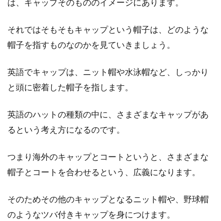
は、キャップそのもののイメージにあります。
爽やかと誠実のジャケット！青でま
それではそもそもキャップという帽子は、どのような
とめた夏の着こなし！
帽子を指すものなのかを見ていきましょう。
日差しが暑いシーズン、爽やかで涼し気なオシ
ャレを楽しみたい季節です。涼し気な青のジャ
英語でキャップは、ニット帽や水泳帽など、しっかり
ケットに...
と頭に密着した帽子を指します。
英語のハットの種類の中に、さまざまなキャップがあ
只今、シャツを重ね着するレディー
るという考え方になるのです。
スコーデが注目なのです！
つまり海外のキャップとコートというと、さまざまな
いつものシャツコーデにちょっと変化が欲しい
帽子とコートを合わせるという、広義になります。
と思ったら、レディースコーデで人気を集めて
いる重ね着が...
そのためその他のキャップとなるニット帽や、野球帽
のようなツバ付きキャップを身につけます。