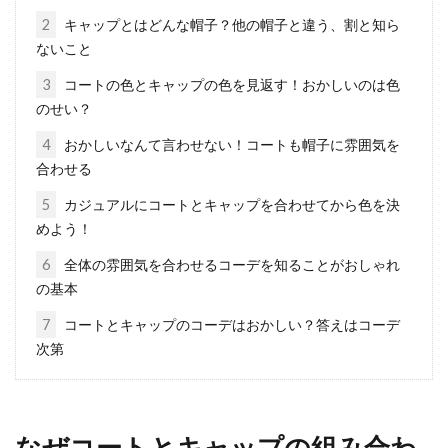
2
キャップとはどんな帽子？他の帽子と違う、割と知ら
コートにパーカーを合わせる！フー
ないこと
ドを出してこなれコーデに
3
コートの色とキャップの色を見返す！おかしいのは色
のせい？
冬もパーカーを楽しみたいような女性は、パー
4
おかしいなんて言わせない！コートも帽子に雰囲気を
カーとコートの重ね着で、パーカーのフード部
合わせる
分を出す着こ...
5
カジュアルにコートとキャップを合わせてから色を決
めよう！
シャツとネクタイのおしゃれな組み
6
全体の雰囲気を合わせるコーデを知ることがおしゃれ
の基本
合わせとは？選び方を解説
7
コートとキャップのコーデはおかしい？答えはコーデ
ビジネススタイルに欠かせないシャツとネクタ
次第
イ。スーツとの相性や、柄や色、素材によって
その組み...
なぜコートとキャップの組み合わ