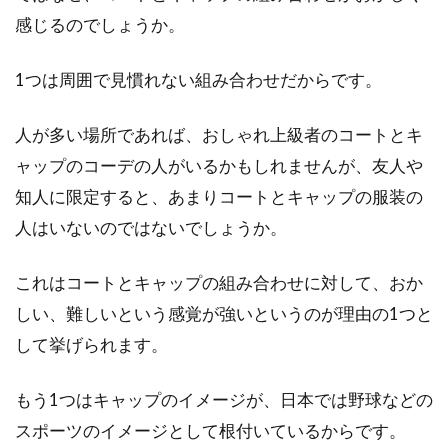
感じるのでしょうか。
レディースコートブランド特集！人
気の高級ブランドはどれ？
1つは周囲で見慣れない組み合わせだからです。
秋冬のレディースファッションにおける主役と
人が多い場所であれば、おしゃれ上級者のコートとキ
なるのは、コートです。防寒などの機能性はも
ャップのコーデの人がいるかもしれませんが、友人や
ちろん、...
知人に限定すると、あまりコートとキャップの服装の
人はいないのではないでしょうか。
コートは何着持つ？おしゃれ大好き
これはコートとキャップの組み合わせに対して、おか
な女性必見の衣類整理術
しい、難しいという感覚が強いというのが理由の1つと
肌寒い季節にはコートが欠かせません。おしゃ
して挙げられます。
れが大好きな女性はコートを何着も持ってい
て、コーデ...
もう1つはキャップのイメージが、日本では野球などの
スポーツのイメージとして根付いているからです。