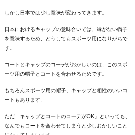
レギンスを格好良くはきこなした
しかし日本では少し意味が変わってきます。
い！海外のコーデに学ぼう！
日本におけるキャップの意味合いでは、縁がない帽子
レギンスは、はきやすく、どんなスタイルにも
を意味するため、どうしてもスポーツ用になりがちで
取り入れやすいファッションアイテムのひとつ
す。
です。し...
コートとキャップのコーデがおかしいのは、このスポ
ーツ用の帽子とコートを合わせるためです。
意外と悩んでしまうデニムに合わせ
る上手なベルトの色使い！
もちろんスポーツ用の帽子、キャップと相性のいいコ
ートもあります。
お洒落に敏感なメンズの方々は、デニムのコー
デの場合にベルトはどうされていますか？意外
ただ「キャップとコートのコーデがOK」といっても、
と多いの...
なんでもコートを合わせてしまうと少しおかしいこと
になってしまいます。