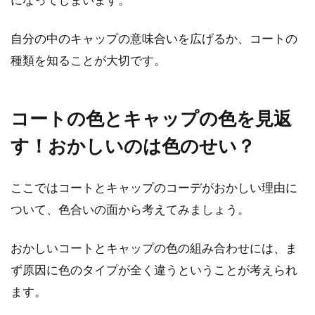
トップスはフリルアイテム！注目の
自分の中のキャップの意味合いを広げるか、コートの
レディースコーデ！
種類を知ることが大切です。
レディースコーデを可愛く仕上げるのであれ
ば、フリルトップスが一番手っ取り早いアイテ
ムです。...
コートの色とキャップの色を見返
す！おかしいのは色のせい？
定番スカートは膝丈が無難！？膝か
ここではコートとキャップのコーデがおかしい理由に
ら何センチがお洒落？
ついて、色合いの面から考えてみましょう。
年齢を重ねるごとに「なんとなくスカートが似
おかしいコートとキャップの色の組み合わせには、ま
合わなくなった」と感じる人も多いのではない
ず原因に色のタイプが全く違うということが考えられ
でしょうか。...
ます。