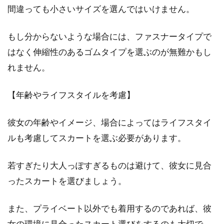
で？おすすめコーデは？
間違っても小さいサイズを選んではいけません。
男性はもちろんのこと、近年は女性のファッシ
もし分からないような場合には、ファスナータイプで
ョンアイテムのひとつともいえるライダースジ
ャケット...
はなく伸縮性のあるゴムタイプを選ぶのが無難かもし
れません。
【年齢やライフスタイルを考慮】
トップスインが似合わない！苦手な
方へのコーディネート例！
彼女の年齢やイメージ、場合によってはライフスタイ
ルも考慮してスカートを選ぶ必要があります。
昨今、街を見渡すとトップスインのコーディネ
ートの女性を多く見かけます。トップスイン
は...
若すぎたり大人っぽすぎるものは避けて、彼女に見合
ったスカートを選びましょう。
テーラードジャケットを取り入れて
また、プライベート以外でも着用するのであれば、彼
おしゃれレディースに！
女の環境に見合ったスカート選びをするのも大切で