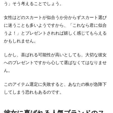
チョイス！〈女性コーデ〉
う」そう考えることでしょう。
トップスのカラーリングは、コーディネートの
女性はどのスカートが似合うか分からずスカート選び
雰囲気を大きく左右するものですが、今回は
に迷うことも多いようですから、「これなら君に似合
「ワインレッド...
うよ！」とプレゼントされれば嬉しく感じてもらえる
かもしれません。
オーバーオールをレディースコーデ
しかし、喜ばれる可能性が高いとしても、大切な彼女
に合わせる春夏のお洒落！
へのプレゼントですから心して選ばなくてはなりませ
ん。
春夏の暖かい季節になると、レディースコーデ
で活躍をしてくれるのがオーバーオールです。
着脱が楽...
このアイテム選定に失敗すると、あなたの株が急降下
してしまう恐れもあるのです。
デニムガウチョは優秀！夏におすす
彼女に喜ばれる人気ブランドのス