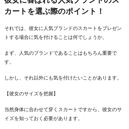
めの着こなしをご紹介
カートを選ぶ際のポイント！
デニムは春夏秋冬問わず、一年中で活躍する素
材です。なかでも夏はレジャーを楽しむ機会
それでは、彼女に人気ブランドのスカートをプレゼン
が...
トする場合に気を付けることは何でしょうか。
まず、人気のブランドであることはもちろん重要で
トップスに赤色を合わせたレディー
す。
スコーデは存在感が抜群！
しかし、それ以外にも気を付けたいことがあります。
赤トップスをレディースコーデに取り入れる
と、非常にインパクトがあり抜群の存在感を表
【彼女のサイズを把握】
現してくれます...
当然身体に合わせて穿くスカートですから、彼女のサ
イズを知っておく必要があります。
ライダースが着られる時期はいつま