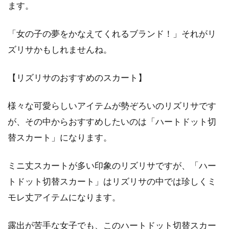
ます。
厳しい冬が過ぎ去った春は、心も身体も浮き立
「女の子の夢をかなえてくれるブランド！」それがリ
つ季節です。そして、春は軽めのコーデが似合
ズリサかもしれませんね。
います。...
【リズリサのおすすめのスカート】
様々な可愛らしいアイテムが勢ぞろいのリズリサです
が、その中からおすすめしたいのは「ハートドット切
替スカート」になります。
ミニ丈スカートが多い印象のリズリサですが、「ハー
トドット切替スカート」はリズリサの中では珍しくミ
モレ丈アイテムになります。
露出が苦手な女子でも、このハートドット切替スカー