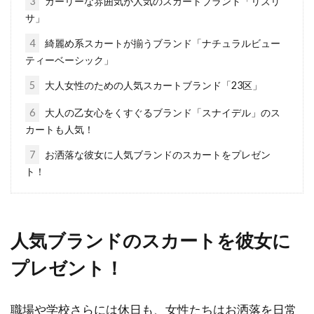
3
ガーリーな雰囲気が人気のスカートブランド「リズリ
ズコーデがさらにお洒落に
サ」
「最強のアウター」と称されるダウンアウター
4
綺麗め系スカートが揃うブランド「ナチュラルビュー
には、様々なブランドが存在します。その中で
ティーベーシック」
も、高品...
5
大人女性のための人気スカートブランド「23区」
6
大人の乙女心をくすぐるブランド「スナイデル」のス
カートも人気！
おしゃれに欠かせない「ワンピー
7
お洒落な彼女に人気ブランドのスカートをプレゼン
ス」人気ブランドをご紹介！
ト！
レディースファッションの代表といえば「ワン
ピース」ではないでしょうか。ワンピースは、
デザイン...
人気ブランドのスカートを彼女に
プレゼント！
パーカーコーデが映える秋！レディ
職場や学校さらには休日も、女性たちはお洒落を日常