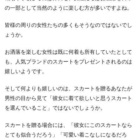
ースコーデに上手に活用！
の一部として当然のように楽しむ方が多いですよね。
重ね着のスタイルが少しずつ増えてくる秋の季
皆様の周りの女性たちの多くもそうなのではないでし
節には、コーデも様変わりします。そんな秋の
季節に活...
ょうか。
お洒落を楽しむ女性は既に何着も所有していたとして
も、人気ブランドのスカートをプレゼントされるのは
スクールセーターはレディースブラ
嬉しいようです。
ンド！学生におすすめ6選
そして何よりも嬉しいのは、スカートを贈るあなたが
学生服は、中学生や高校生がほぼ毎日、学校へ
行くときに着用しています。中学生や高校生
男性の目から見て「彼女に着て欲しいと思うスカート
は、おしゃ...
を選んでいること」ではないでしょうか。
スカートを贈る場合には、「彼女にこのスカートなら
トップスの色に「ワインレッド」を
とても似合うだろう」「可愛い着こなしになるだろ