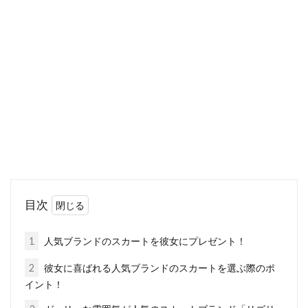
ンナー見せおしゃれコーデ
ジャケットにはさまざまな種類がありますが、
男性的でワイルドな「ライダース」がおすすめ
です。...
ニット帽をコーデに取り入れる！春
のコーデにどう合わせる？
ニット帽は、季節を問わず使うことができるフ
目次
ァッションアイテムのひとつです。ニット帽を
上手に取...
1
人気ブランドのスカートを彼女にプレゼント！
2
彼女に喜ばれる人気ブランドのスカートを選ぶ際のポ
イント！
ダウンはヘルノのアイテムを！メン