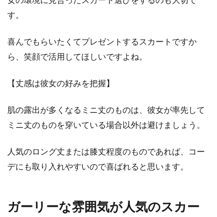
す。
おしゃれにジャケットを着こなしたいと思って
も、「難しい」と感じる女性は少なくないでし
喜んでもらいたくてプレゼントするスカートですか
ょう。自...
ら、笑顔で活用してほしいですよね。
【丈感は彼女の好みを把握】
デニムを取り入れたデートコーデ特
集！冬におすすめコーデ
肌の露出が多くなるミニ丈のものは、彼女が率先して
ミニ丈のものを穿いている場合以外は避けましょう。
デートコーデの定番といえば、スカートやワン
ピースを取り入れたコーデでしょう。しかしデ
人気のロング丈または膝丈程度のものであれば、コー
ートの行...
デにも取り入れやすいので喜ばれると思います。
今シャツにスカーフを合わせるレデ
ガーリーな雰囲気が人気のスカー
ィースコーデがトレンド！