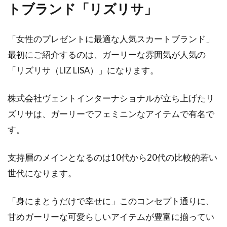
トブランド「リズリサ」
男性のようにネクタイを合わせることが少ない
レディースのシャツコーデは、時として首元に
「女性のプレゼントに最適な人気スカートブランド」
今一つ物足り...
最初にご紹介するのは、ガーリーな雰囲気が人気の
「リズリサ（LIZ LISA）」になります。
パーカーに合う上着は？女性におす
株式会社ヴェントインターナショナルが立ち上げたリ
すめのコーディネート！
ズリサは、ガーリーでフェミニンなアイテムで有名で
す。
パーカーは、カジュアルアイテムとして男女問
わず人気なアイテムです。キレイめスカートに
支持層のメインとなるのは10代から20代の比較的若い
も、ボー...
世代になります。
「身にまとうだけで幸せに」このコンセプト通りに、
ジャケットを羽織るならこのコーデ
甘めガーリーな可愛らしいアイテムが豊富に揃ってい
で！春は軽めに着こなそう