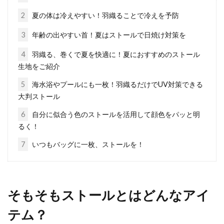
2
夏の体は冷えやすい！羽織ることで冷えを予防
ジャケットの生地にこだわる！お洒
3
年齢の出やすい首！夏はストールで日焼け対策を
落に季節感を表現しよう！
4
羽織る、巻くで夏を快適に！夏におすすめのストール
生地をご紹介
ジャケットは、ワンピースやスーツ、デニムな
5
海水浴やプールにも一枚！羽織るだけでUV対策できる
どに合わせると上品でお洒落な雰囲気にグレー
大判ストール
ドアップして...
6
自分に似合う色のストールを活用して顔色をパッと明
るく！
コートとワンピースはバランスが大
7
いつもバッグに一枚、ストールを！
切！上手に着こなそう！
着るだけで女性らしくなるワンピースは、季節
そもそもストールとはどんなアイ
を問わず活躍してくれるアイテムです。しか
し、肌寒く...
テム？