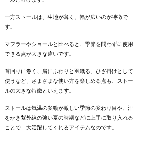
一方ストールは、生地が薄く、幅が広いのが特徴で
スカートのベルトの使い方しだい
す。
で、印象は大きく変わる！
マフラーやショールと比べると、季節を問わずに使用
学生の時、スカートにベルトを組み合わせて、
できる点が大きな違いです。
ミニスカートにした人も多いのではないでしょ
うか。学...
首回りに巻く、肩にふわりと羽織る、ひざ掛けとして
使うなど、さまざまな使い方を楽しめる点も、ストー
ジーンズだと夏は密着ぴちぴち！暑
ルの大きな特徴といえます。
い季節のおすすめボトムス
ストールは気温の変動が激しい季節の変わり目や、汗
じりじりと湿度の高い暑い日が続く夏。いくら
をかき紫外線の強い夏の時期などに上手に取り入れる
暑くてもやっぱりおしゃれはしたいですよ
ことで、大活躍してくれるアイテムなのです。
ね。...