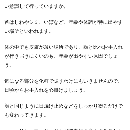
い意識して行っていますか。
コートやスカートは長さにバランス
首はしわやシミ、いぼなど、年齢や体調が特に出やす
を！低身長女性おしゃれ術
い場所といわれます。
低身長女性の場合、「コートにスカートを合わ
体の中でも皮膚が薄い場所であり、顔と比べお手入れ
せるとなんとなくおしゃれに見えない」という
声があります...
が行き届きにくいのも、年齢が出やすい原因でしょ
う。
Tシャツを手作りしてみよう！自宅
気になる部分を化粧で隠すわけにもいきませんので、
でもできるプリントの仕方
日頃からお手入れを心掛けましょう。
Tシャツにこだわりのある方は、世界にひとつ
顔と同じように日焼け止めなどをしっかり塗るだけで
だけのオリジナルTシャツを作ってみたいと思
も変わってきます。
ったことがあ...