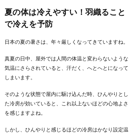
夏の体は冷えやすい！羽織ること
メンズ向けシャツとセーターをお洒
で冷えを予防
落に組み合わせたコーデ！
日本の夏の暑さは、年々厳しくなってきていますね。
何となくシャツだけだと心持たない。どうも、
セーターだけだと今一つパッとしない。それぞ
真夏の日中、屋外では人間の体温と変わらないような
れを...
気温にさらされていると、汗だく、へとへとになって
しまいます。
春に女性へストールを贈ろう！シル
そのような状態で屋内に駆け込んだ時、ひんやりとし
クのブランドものが理想的
た冷房が効いていると、これ以上ないほどの心地よさ
愛する奥様や彼女、気になる女性へのプレゼン
を感じますよね。
トでお悩みならば、ストールはいかがでしょう
か。...
しかし、ひんやりと感じるほどの冷房はかなり設定温