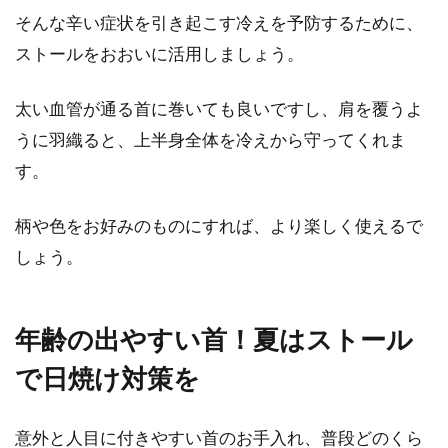
そんな辛い症状を引き起こす冷えを予防するために、
ストールをおおいに活用しましょう。
ライダースジャケットはどのブラン
ドが良い？おすすめを厳選
太い血管が通る首に巻いても良いですし、肩を覆うよ
うに羽織ると、上半身全体を冷えから守ってくれま
秋冬のアウターに活躍するアウターの1つに、
ライダースジャケットが挙げられます。シンプ
す。
ルなコー...
柄や色をお好みのものにすれば、より楽しく使えるで
しょう。
デニムにはハイヒールが合う！スト
ッキングは必要？不必要？
年齢の出やすい首！夏はストール
普段、デニムにハイヒールを合わせてコーディ
で日焼け対策を
ネートを楽しむ女性は多いですよね。タイトな
デニムに...
意外と人目に付きやすい首のお手入れ、普段どのくら