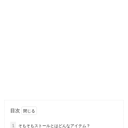
コートの裏地なし「ダブルフェイ
ス」が人気なのはなぜ？
コートに限らず、洋服には裏地が付いていま
す。なぜなら、裏地があることで、すべりが良
く...
プレゼントにワンピースを！人気レ
ディースブランドをご紹介
誕生日や記念日を覚えておくだけでなく、その
目次
日の記念になるようなものを贈れたら、きっと
女性の目から...
1
そもそもストールとはどんなアイテム？