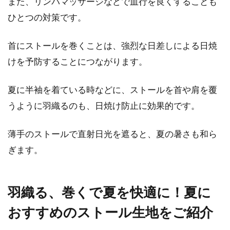
また、リンパマッサージなどで血行を良くすることも
ひとつの対策です。
パーカーはアディダスで決まり！メ
ンズに人気の秘密とは？
首にストールを巻くことは、強烈な日差しによる日焼
けを予防することにつながります。
アディダスは世界的に有名なスポーツメーカー
で、好きな方も多いのではないでしょうか。特
夏に半袖を着ている時などに、ストールを首や肩を覆
にスポー...
うように羽織るのも、日焼け防止に効果的です。
薄手のストールで直射日光を遮ると、夏の暑さも和ら
ぎます。
羽織る、巻くで夏を快適に！夏に
おすすめのストール生地をご紹介