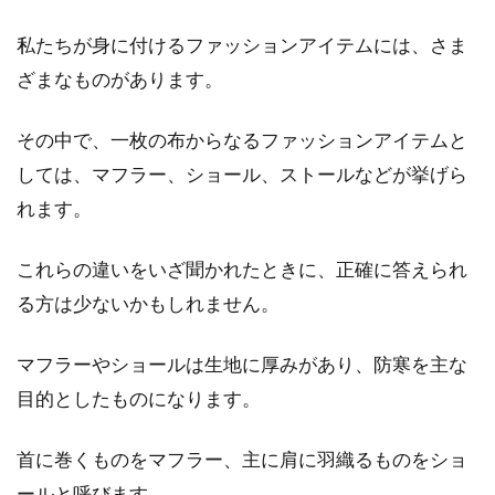
私たちが身に付けるファッションアイテムには、さま
スカート＆靴下を大人っぽく決め
ざまなものがあります。
る！40代におすすめのコーデ
その中で、一枚の布からなるファッションアイテムと
最近、スカートに靴下を合わせるコーデが、大
しては、マフラー、ショール、ストールなどが挙げら
人女性の間でも流行しています。スカート＆靴
れます。
下コーデ...
これらの違いをいざ聞かれたときに、正確に答えられ
る方は少ないかもしれません。
アウターの色がカッコよく決まる！
メンズの着こなし技
マフラーやショールは生地に厚みがあり、防寒を主な
目的としたものになります。
メンズアウターは、華奢な男性に合わせるよう
に、スリム化とオシャレ化が進んでいます。色
首に巻くものをマフラー、主に肩に羽織るものをショ
も鮮やか...
ールと呼びます。