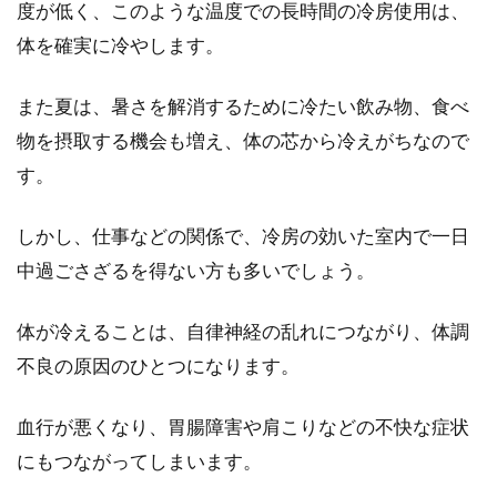
度が低く、このような温度での長時間の冷房使用は、
体を確実に冷やします。
トレンチコートでかっこよく！定番
レディース防寒コーデは？
また夏は、暑さを解消するために冷たい飲み物、食べ
物を摂取する機会も増え、体の芯から冷えがちなので
かっこいい女性の定番と聞いて思い浮かぶコー
す。
トと言えば、トレンチコートですよね。しか
し、そのイ...
しかし、仕事などの関係で、冷房の効いた室内で一日
中過ごさざるを得ない方も多いでしょう。
シャツにネイビー使いがお洒落と話
体が冷えることは、自律神経の乱れにつながり、体調
題！着こなし術のポイント
不良の原因のひとつになります。
レディースコーデにおいて、トップスとなるシ
血行が悪くなり、胃腸障害や肩こりなどの不快な症状
ャツにネイビーを合わせるコーデが注目されて
います。...
にもつながってしまいます。