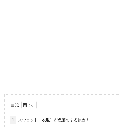
アメカジ定番アウター「ミリタリジ
ャケット」その種類を紹介
アメカジファッションの定番アウターの1つ
に、ミリタリージャケットが挙げられます。無
骨な雰囲気...
注目のスカート！スリットが前に入
ったフロントスリット！
セクシーな表情から男性の視線を釘づけにして
目次
しまうのがスリットスカートですね。実際には
「コーデ...
1
スウェット（衣服）が色落ちする原因！