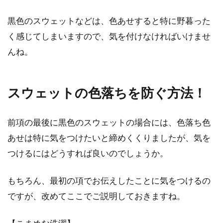
デニムとパンプスの合わせ方！寒い
黒色のスウェットなどは、色あせすると特に野暮った
冬でもできるコーデは？
く感じてしまいますので、気を付けなければいけませ
デニムとパンプスの組み合わせが好きな方の中
んね。
には、冬のコーディネートに悩んでいる方もい
るのではない...
スウェットの色落ちを防ぐ方法！
スカートに合うベルトなら輪っかが
前項の最後に黒色のスウェットの場合には、色落ち色
お洒落なリングベルトで！
あせは特に気をつけたいと締めくくりましたが、気を
つけるにはどうすれば良いのでしょうか。
ベルトのバックル部分が2つの輪っかになって
いるリングベルトをご存知ですか？パンツには
もちろん、最初の項でお伝えしたことに気をつけるの
勿論、ス...
ですが、改めてここでご説明しておきますね。