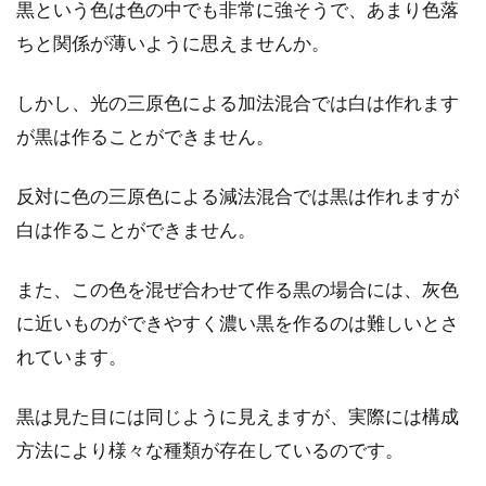
黒という色は色の中でも非常に強そうで、あまり色落
コートのリボンがほどけないように
ちと関係が薄いように思えませんか。
綺麗に着こなす方法とは？
しかし、光の三原色による加法混合では白は作れます
ウエストのリボンを結んで着るコートはとても
が黒は作ることができません。
女性らしく、ファッションのポイントになりま
す。リボ...
反対に色の三原色による減法混合では黒は作れますが
白は作ることができません。
デニムを取り入れたデートコーデ特
また、この色を混ぜ合わせて作る黒の場合には、灰色
集！冬におすすめコーデ
に近いものができやすく濃い黒を作るのは難しいとさ
デートコーデの定番といえば、スカートやワン
れています。
ピースを取り入れたコーデでしょう。しかしデ
ートの行...
黒は見た目には同じように見えますが、実際には構成
方法により様々な種類が存在しているのです。