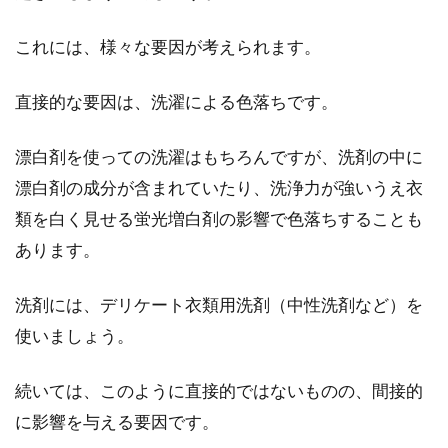
これには、様々な要因が考えられます。
上手に簡単に！スカートに合わせた
ベルトとリボンの結び方
直接的な要因は、洗濯による色落ちです。
皆さんは、いつもどんなスカートを履いていま
漂白剤を使っての洗濯はもちろんですが、洗剤の中に
すか。シンプルなセミタイトスカートです
か。...
漂白剤の成分が含まれていたり、洗浄力が強いうえ衣
類を白く見せる蛍光増白剤の影響で色落ちすることも
あります。
知らぬ間にスカートが回る原因は骨
盤の歪みに有り？対策方法
洗剤には、デリケート衣類用洗剤（中性洗剤など）を
使いましょう。
スカートを堂々と履くことができるのは、女性
の特権ともいえますね。しかし、スカートを履
続いては、このように直接的ではないものの、間接的
いて歩い...
に影響を与える要因です。