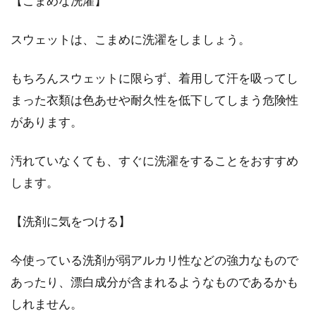
【こまめな洗濯】
トレンチコートでかっこよく！定番
レディース防寒コーデは？
スウェットは、こまめに洗濯をしましょう。
かっこいい女性の定番と聞いて思い浮かぶコー
もちろんスウェットに限らず、着用して汗を吸ってし
トと言えば、トレンチコートですよね。しか
まった衣類は色あせや耐久性を低下してしまう危険性
し、そのイ...
があります。
汚れていなくても、すぐに洗濯をすることをおすすめ
します。
【洗剤に気をつける】
今使っている洗剤が弱アルカリ性などの強力なもので
あったり、漂白成分が含まれるようなものであるかも
しれません。