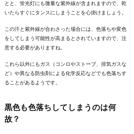
とと、蛍光灯にも微量な紫外線が含まれますので、乾
ブルゾンを使ったレディースコー
いたらすぐにタンスにしまうことを心掛けましょう。
デ！ポイントを押さえよう
この汗と紫外線が合わさった場合には、色落ちや変色
寒さがそれほど厳しくならないような季節の変
をしてしまう可能性が高まるとされていますので、注
わり目には、ブルゾンが大活躍してくれます。
男性的な...
意する必要がありますね。
これら以外にもガス（コンロやストーブ、排気ガスな
ニットに一工夫！日常を楽しくお洒
ど）や異なる防虫剤による化学反応などでも色落ちす
落にするリボンの結び方
ることがあるようです。
ニットは、ファッションの定番です。着用して
いる人も多く、人気素材の一つと言えるでしょ
黒色も色落ちしてしまうのは何
う。...
故？