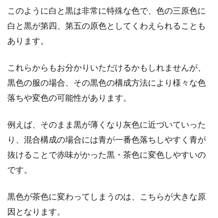
シャツの種類はさまざま！襟なしシ
このように白と黒は非常に特殊な色で、色の三原色に
ャツの魅力を知ろう！
白と黒が第四、第五の原色としてくわえられることも
あります。
シャツと一口にいっても、種類はさまざまです
よね。シャツの生地の種類も豊富ですし、色や
これらからもお分かりいただけるかもしれませんが、
デザイン...
黒色の服の場合、その黒色の構成方法により様々な色
落ちや変色の可能性があります。
アウターの色がカッコよく決まる！
例えば、そのまま黒が薄くなり灰色に近づいていった
メンズの着こなし技
り、混合構成の場合には青が一番色落ちしやすく青が
抜けることで赤味がかった黒・茶色に変色しやすいの
メンズアウターは、華奢な男性に合わせるよう
に、スリム化とオシャレ化が進んでいます。色
です。
も鮮やか...
黒色が茶色に変わってしまうのは、こちらが大きな原
因となります。