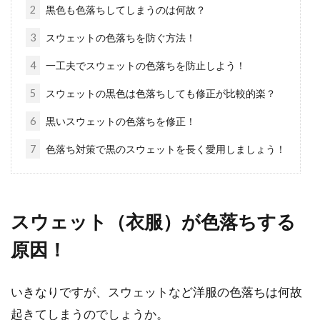
2
黒色も色落ちしてしまうのは何故？
シャツとパーカーに合わせるジャケ
3
スウェットの色落ちを防ぐ方法！
ットコーデの基本を知ろう！
4
一工夫でスウェットの色落ちを防止しよう！
5
スウェットの黒色は色落ちしても修正が比較的楽？
ジャケットは、秋から春にかけてとても役立つ
アウターです。また、サマージャケットのよう
6
黒いスウェットの色落ちを修正！
な夏に着...
7
色落ち対策で黒のスウェットを長く愛用しましょう！
可愛いスカートのチュール！大人イ
メージの付け方はあるの？
スウェット（衣服）が色落ちする
原因！
フワフワのチュールスカートはいくつになって
も女性の憧れですね。一方では、チュールスカ
ートは子...
いきなりですが、スウェットなど洋服の色落ちは何故
起きてしまうのでしょうか。