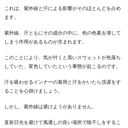
これは、紫外線と汗による影響がそのほとんどを占め
コートの裏地にはどんな生地が使わ
ます。
れる？その種類や目的とは
紫外線、汗ともにその成分の中に、色の色素を壊して
コートやジャケット、スカートなどの衣服には
しまう作用があるものが含まれます。
裏地のついたものがありますよね。裏地がある
ことの目...
このことにより、気が付くと黒いスウェットが色落ち
していた、変色していたという事態が起こるのです。
季節に合ったトップスを選ぶならメ
汗を吸わせるインナーの着用と汗をかいたら洗濯をす
ンズに人気のものを探そう
ることを心掛けましょう。
日本は四季がはっきりとしている国です。その
しかし、紫外線は避けようがありません。
ため、1年中同じトップスで過ごすというわけ...
直射日光を避けて風通しの良い場所で陰干しをするこ