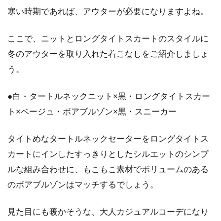
寒い時期であれば、アウターが必要になりますよね。
スカートが静電気でまとわりつく！
静電気対策で快適な休日を
ここで、ニットとロングタイトスカートのスタイルに
冬のアウターを取り入れた着こなしをご紹介しましょ
寒い冬の季節は着るものが多くなり、外出時は
ファッションにも気合が入りますよね。しか
う。
し、せっか...
●白・タートルネックニット×黒・ロングタイトスカー
ト×ベージュ・ボアブルゾン×黒・スニーカー
スカートの様々な種類！大人な印象
なら丈感はロングが一番！
タイトめなタートルネックセーターをロングタイトス
カートにインしたすっきりとしたシルエットのシンプ
フレアー、ギャザー、タイト、ペンシル、これ
ルな組み合わせに、もこもこ素材でボリュームのある
らは全てスカートの種類になります。一口にス
のボアブルゾンはマッチするでしょう。
カートと...
見た目にも暖かそうな、大人カジュアルコーデになり