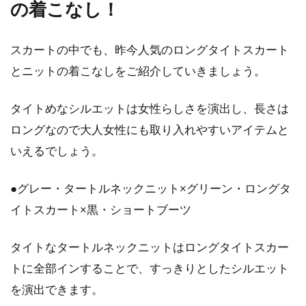
の着こなし！
アウターの種類を理解して快適おし
ゃれに冬を過ごそう！
スカートの中でも、昨今人気のロングタイトスカート
とニットの着こなしをご紹介していきましょう。
肌寒い季節が近づくと、今年はどんなアウター
を着ようかとあれこれ考えるのもファッション
タイトめなシルエットは女性らしさを演出し、長さは
の楽しみ...
ロングなので大人女性にも取り入れやすいアイテムと
いえるでしょう。
Tシャツのシワなくきれいに！アイ
●グレー・タートルネックニット×グリーン・ロングタ
ロンのかけ方をご紹介！
イトスカート×黒・ショートブーツ
目次 1 お気に入りのTシャツはベストな状態
タイトなタートルネックニットはロングタイトスカー
で！アイロンのかけ方を知っておこう2 Tシャツ
にアイロン...
トに全部インすることで、すっきりとしたシルエット
を演出できます。