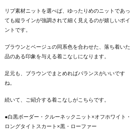
レギンスやタイツと靴下はダサい？
リブ素材ニットを選べば、ゆったりめのニットであっ
合わせ方次第でお洒落に！
ても縦ラインが強調されて細く見えるのが嬉しいポイ
ントです。
一時の一大ブームを経て見事に復活を果たした
感のあるレギンスですが、まだそのコーデには
ブラウンとベージュの同系色を合わせた、落ち着いた
手探り状態で...
品のある印象を与える着こなしになります。
足元も、ブラウンでまとめればバランスがいいです
コート選びに迷っちゃう！素材から
ね。
見るおすすめポイント
続いて、ご紹介する着こなしがこちらです。
コートは春、秋、冬とお世話になる必須アイテ
ムです。頻繁に買い替えをしないアイテムのた
●白黒ボーダー・クルーネックニット×オフホワイト・
め、コー...
ロングタイトスカート×黒・ローファー