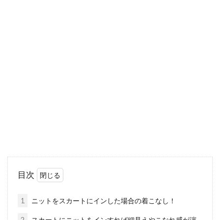
レギンスをコーデに取り入れて損な
し！50代のこなれコーデ
女性だからこそ楽しめる服といえば、ワンピー
スやスカート。しかし、年齢と共に微妙に体の
ラインが...
パーカーは大人っぽく着るのがおす
すめ！色で印象が変わる
パーカーはカジュアルなイメージがある服で、
目次
女性が大人っぽく着こなすのは難しいかもしれ
ません。...
1
ニットをスカートにインした場合の着こなし！
2
スカートにニットをインすれば細見えやこなれ感が演