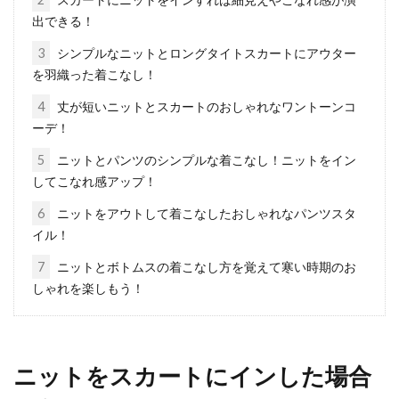
出できる！
可愛いスカートのチュール！大人イ
3
シンプルなニットとロングタイトスカートにアウター
メージの付け方はあるの？
を羽織った着こなし！
フワフワのチュールスカートはいくつになって
4
丈が短いニットとスカートのおしゃれなワントーンコ
も女性の憧れですね。一方では、チュールスカ
ーデ！
ートは子...
5
ニットとパンツのシンプルな着こなし！ニットをイン
してこなれ感アップ！
6
ニットをアウトして着こなしたおしゃれなパンツスタ
ビジネスコートは薄手でも暖かい理
イル！
由を理解してオシャレに！
7
ニットとボトムスの着こなし方を覚えて寒い時期のお
しゃれを楽しもう！
寒い季節には、暖かいコートの出番です。暖か
いのは、なんと言ってもダウンですが、ダウン
はモコモ...
ニットをスカートにインした場合