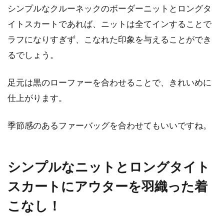
シンプルなクルーネックのボーダーニットとロングタ
人気のストールブランド一挙公開！
イトスカートであれば、ニットは全てインすることで
おすすめはカシミア素材
ラフになりすぎず、こなれた印象を与えることができ
るでしょう。
肌寒くなってくると活躍するのがストール。ス
トールは防寒のみならず、ファッションアイテ
ムとして...
足元は黒のローファーを合わせることで、きれいめに
仕上がります。
悩む男性必見！シャツとネクタイの
季節感のあるファーバッグを合わせてもいいですね。
上手な色合わせパターン！
シンプルなニットとロングタイト
ネクタイとシャツの色合わせは一見簡単そうに
思えますが、実は非常に奥深く、ここに頭を悩
スカートにアウターを羽織った着
ませるメンズ...
こなし！