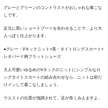
グレーとグリーンのコントラストがおしゃれな着こな
コートとバッグの組合せ！TPOや季
しです。
節に合わせて同じ色に！
足元に黒いショートブーツを合わせることで、より大
服装にはTPOというものがあります。時と、場
所と、目的ですね。それによって、私たちは服
人っぽく仕上がります。
装...
●グレー・Vネックニット×黒・タイトロングスカート×
レオパード柄フラットシューズ
大人なTシャツコーデを楽しもう！
レディース人気ブランド6選
大人可愛いゆるめのVネックのニットにシンプルなロ
ングタイトスカートの組み合わせなら、ニットは前だ
ほとんどの方が1枚は持っているであろうTシャ
けインして着こなしましょう。
ツ。さまざまなボトムスとあわせやすいので、
大人女...
ウエストの位置が強調されて、足が長くみえますよ。