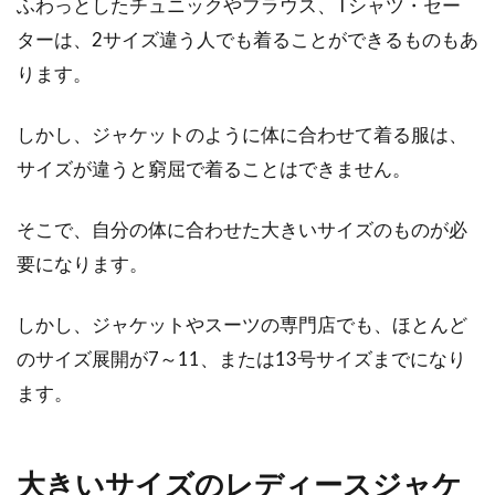
ふわっとしたチュニックやブラウス、Tシャツ・セー
レディース人気ブランド6選
ターは、2サイズ違う人でも着ることができるものもあ
ほとんどの方が1枚は持っているであろうTシャ
ります。
ツ。さまざまなボトムスとあわせやすいので、
大人女...
しかし、ジャケットのように体に合わせて着る服は、
サイズが違うと窮屈で着ることはできません。
今ストールに注目！チェック柄に赤
そこで、自分の体に合わせた大きいサイズのものが必
カラー、これがテッパン！
要になります。
今お洒落アイテムとしてストールが注目されて
しかし、ジャケットやスーツの専門店でも、ほとんど
います。防寒機能はもちろんですが、やはりフ
のサイズ展開が7～11、または13号サイズまでになり
ァッショ...
ます。
シャツとネクタイの組み合わせ方！
大きいサイズのレディースジャケ