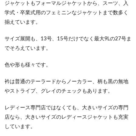
り！どんな生地でもOK！
ジャケットもフォーマルジャケットから、スーツ、入
学式・卒業式用のフェミニンなジャケットまで数多く
ワッペンは、無地のカバンやシャツにつけても
揃えています。
使えますし、柄のあるものにつけても使えま
す。しかし...
サイズ展開も、13号、15号だけでなく最大9Lの27号ま
でそろえています。
色や形も様々です。
衿は普通のテーラードからノーカラー、柄も黒の無地
やストライプ、グレイのチェックもあります。
レディース専門店ではなくても、大きいサイズの専門
店なら、大きいサイズのレディースジャケットも充実
しています。