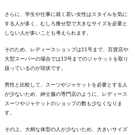
巻くなどで冷房やUV対策！
さらに、学生や仕事に就く若い女性はスタイルを気に
ストールといえば、防寒や日よけ、コーディネ
する人が多く、むしろ痩せ型で大きなサイズを必要と
イトのワンポイントとして首回りを彩るファッ
ション小物と...
しない人が多いことも考えられます。
そのため、レディースショップは11号まで、百貨店や
大型スーパーの場合では13号までのジャケットを取り
ジャケットにスラックスを合わせ
扱っているのが現状です。
る！お洒落な組み合わせは？
男性と比較して、スーツやジャケットを必要とする人
メンズのビジネスコーデで注目を集めているの
が、ジャケットにスラックスを組み合わせるジ
が少ないため、紳士服の専門店のように、レディース
ャケパン！...
スーツやジャケットのショップの数も少なくなりま
す。
ジーンズのダメージを裾に施すカッ
その上、大柄な体型の人が少ないため、大きいサイズ