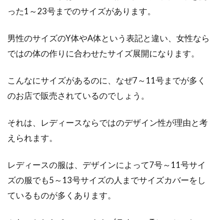
ね着をすっきり見せるコツ
った1～23号までのサイズがあります。
セーターを着るときにインナーは何を合わせま
男性のサイズのY体やA体という表記と違い、女性なら
すか？メンズの場合、Tシャツやタートルネッ
ではの体の作りに合わせたサイズ展開になります。
クなどを...
こんなにサイズがあるのに、なぜ7～11号までが多く
のお店で販売されているのでしょう。
オーバーオールをベビーに着せてお
しゃれにコーディネート！
No Image
それは、レディースならではのデザイン性が理由と考
えられます。
よちよちと歩き出した赤ちゃんは、好奇心が旺
盛です。だんだんとアクティブに動くように
レディースの服は、デザインによって7号～11号サイ
な...
ズの服でも5～13号サイズの人までサイズカバーをし
ているものが多くあります。
大人なTシャツコーデを楽しもう！