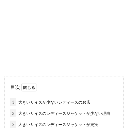
ツとは！同色はNG？OK？
アウターとインナーの色のバランス、なかなか
難しいものですよね。アウターは常時着ている
わけでは...
ジーンズとヒールの合わせ方！ださ
いと言われないポイント
カジュアルの中にも女性らしさや大人っぽさが
目次
あるコーディネートは、幅広い世代から人気の
あるコーディ...
1
大きいサイズが少ないレディースのお店
2
大きいサイズのレディースジャケットが少ない理由
スウェットは夏にピッタリ！レディ
3
大きいサイズのレディースジャケットが充実