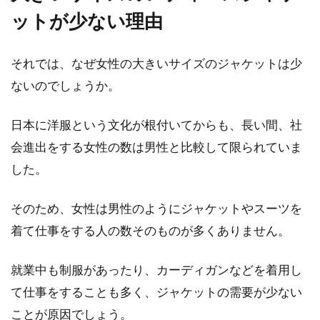
おしゃれに着こなそう！
ットが少ない理由
ビジネスマンであれば、おそらく誰もが気にな
るのがスーツとシャツ、そしてネクタイの組み
それでは、なぜ女性の大きいサイズのジャケットは少
合わせ方です...
ないのでしょうか。
日本に洋服という文化が根付いてからも、長い間、社
ニットとの重ね着コーデ！意外と人
会進出をする女性の数は男性と比較して限られていま
気なのはレースアイテム
した。
お洒落女子たちは皆、それぞれ独自の重ね着コ
そのため、女性は男性のようにジャケットやスーツを
ーデをお持ちのようですね。様々な情報や経験
着て仕事をする人の数そのものが多くありません。
からご自...
就業中も制服があったり、カーディガンなどを着用し
て仕事をすることも多く、ジャケットの需要が少ない
ストールは夏にも大活躍！羽織る・
ことが原因でしょう。