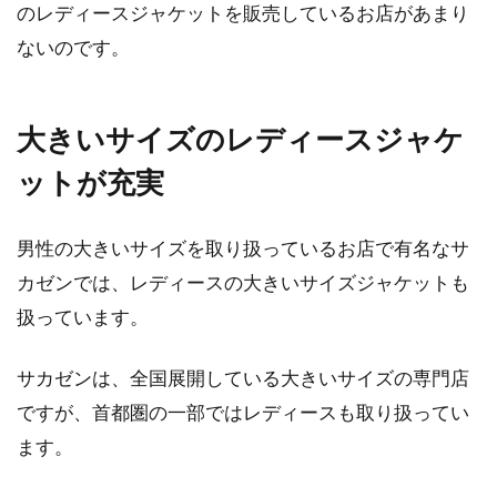
トオフスタイルが今人気！
のレディースジャケットを販売しているお店があまり
ないのです。
ジーンズのお洒落として、ひざやももの部分が
破けるなどのダメージ（加工）がありますよ
ね。これら...
大きいサイズのレディースジャケ
ットが充実
レインポンチョで雨の日の送迎も濡
男性の大きいサイズを取り扱っているお店で有名なサ
れない！自転車ママ必見！
カゼンでは、レディースの大きいサイズジャケットも
子供の保育園や幼稚園の送迎を、自転車で行っ
扱っています。
ているママは多いでしょう。自転車での送迎
で...
サカゼンは、全国展開している大きいサイズの専門店
ですが、首都圏の一部ではレディースも取り扱ってい
ます。
自分だけのデニムのワッペンを手作