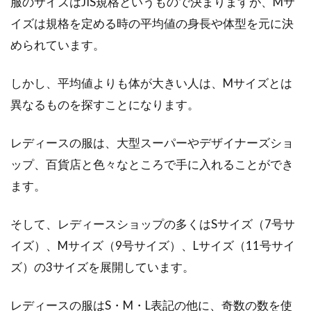
服のサイズはJIS規格というもので決まりますが、Mサ
お洒落レディースに人気！
イズは規格を定める時の平均値の身長や体型を元に決
められています。
今、レディースコーデにおいて注目を集めてい
るのが「ポンチョ」です。元々は中南米の民族
衣装で、...
しかし、平均値よりも体が大きい人は、Mサイズとは
異なるものを探すことになります。
レディースの服は、大型スーパーやデザイナーズショ
可愛いスカートのチュール！大人イ
ップ、百貨店と色々なところで手に入れることができ
メージの付け方はあるの？
ます。
フワフワのチュールスカートはいくつになって
も女性の憧れですね。一方では、チュールスカ
そして、レディースショップの多くはSサイズ（7号サ
ートは子...
イズ）、Mサイズ（9号サイズ）、Lサイズ（11号サイ
ズ）の3サイズを展開しています。
インナーはシャツで！セーターの重
レディースの服はS・M・L表記の他に、奇数の数を使