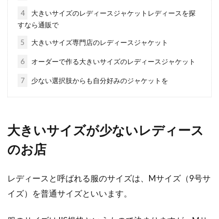
ース向けのコーデをご紹介
4
大きいサイズのレディースジャケットレディースを探
すなら通販で
スウェットと聞いて、どのような衣類を思い浮
5
大きいサイズ専門店のレディースジャケット
かべますか。おそらく、リラックスウェアやス
ポーツウ...
6
オーダーで作る大きいサイズのレディースジャケット
7
少ない選択肢からも自分好みのジャケットを
パーカーは部屋着でも活躍！レディ
ースのおすすめをご紹介
大きいサイズが少ないレディース
パーカーは、カジュアルファッションとして欠
のお店
かせないアイテムですよね。このパーカーは、
「部屋着...
レディースと呼ばれる服のサイズは、Mサイズ（9号サ
イズ）を普通サイズといいます。
ポンチョを使ったコーデが可愛いと