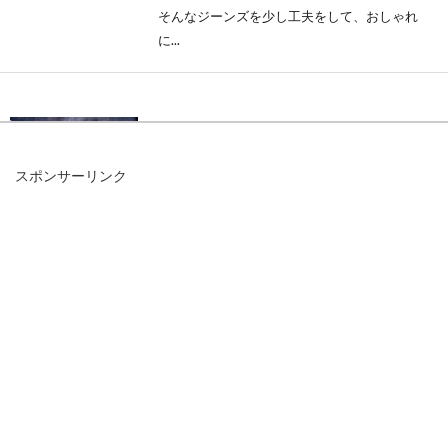
そんなジーンズを少し工夫をして、おしゃれ
に...
デニムのコーデ！秋冬は非常にお洒
落な着こなしに仕上がる！
スポンサーリンク
デニムのパンツは季節を問わずオールシーズン
活躍してくれる優秀なアイテムです。しかし、
デニムの...
ジーンズで太めパーツをカバー！細
見え狙いレディースコーデ
丈夫で使いやすくく、カジュアルコーデには欠