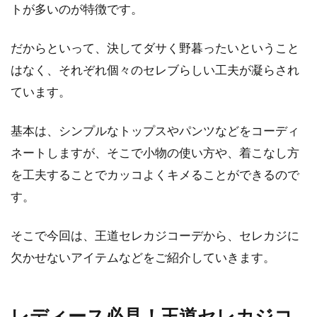
ョンの決め手は、「トップス」です。第一印象
トが多いのが特徴です。
でパッと...
だからといって、決してダサく野暮ったいということ
はなく、それぞれ個々のセレブらしい工夫が凝らされ
スウェットを着こなしておしゃれな
ています。
レディースコーデに！
基本は、シンプルなトップスやパンツなどをコーディ
レディースコーデにカジュアルさを加えたいな
ネートしますが、そこで小物の使い方や、着こなし方
ら、スウェットを取り入れてみてはいかがでし
を工夫することでカッコよくキメることができるので
ょう。着...
す。
そこで今回は、王道セレカジコーデから、セレカジに
ひと手間でおしゃれに変身！ジーン
欠かせないアイテムなどをご紹介していきます。
ズのブリーチのやり方！
ジーンズが好きな方のなかには「自分で好きな
レディース必見！王道セレカジコ