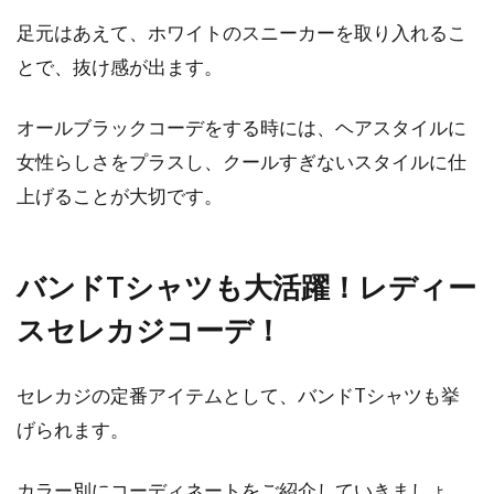
気温が低い真冬には暖かいコートを子供に着
せ...
足元はあえて、ホワイトのスニーカーを取り入れるこ
とで、抜け感が出ます。
オールブラックコーデをする時には、ヘアスタイルに
手持ちのデニムをダメージ加工！ポ
女性らしさをプラスし、クールすぎないスタイルに仕
イントは裾の仕上げにあり
上げることが大切です。
手持ちのデニムをダメージ加工して、楽しんで
いる人たちが増えています。デニムのダメージ
加工は以...
バンドTシャツも大活躍！レディー
スセレカジコーデ！
クールビズはYシャツで決まる！快
セレカジの定番アイテムとして、バンドTシャツも挙
適な素材で夏を爽やかに！
げられます。
夏に向け気温が上昇してくると、各企業や団体
カラー別にコーディネートをご紹介していきましょ