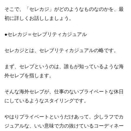
子」と呼びますが、近年ではパーカーを上手に
そこで、「セレカジ」がどのようなものなのかを、最
着こなしている...
初に詳しくお話ししましょう。
●セレカジ＝セレブリティカジュアル
ノーカラーアウターで秋冬のレディ
ースコーデをオシャレに！
セレカジとは、セレブリティカジュアルの略です。
秋冬のレディースコーデの主役はアウターです
まず、セレブというのは、誰もが知っているような海
ね。その中でも、女性ならではのオシャレなコ
外セレブを指します。
ーデが楽...
そんな海外セレブが、仕事のないプライベートな休日
にしているようなスタイリングです。
おしゃれはトップスで決まる？！可
愛いブランド6選をご紹介
やはりプライベートというだけあって、少しラフでカ
ジュアルな、いい意味で力の抜けているコーディネー
フェミニンやガーリーといった可愛いファッシ