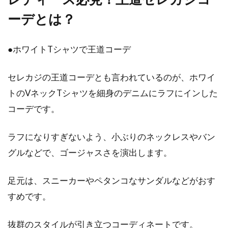
ようにブリーチをしてみたい」と思う方がいる
ーデとは？
のではないで...
●ホワイトTシャツで王道コーデ
コートのベルトをなくした！アイデ
セレカジの王道コーデとも言われているのが、ホワイ
ア次第でプラスに変わる！
トのVネックTシャツを細身のデニムにラフにインした
コートを着て出掛けようとしたのにベルトをな
コーデです。
くしてしまっていて、がっかりすることがある
かと思います...
ラフになりすぎないよう、小ぶりのネックレスやバン
グルなどで、ゴージャスさを演出します。
ガウンや部屋着をプレゼント！ブラ
足元は、スニーカーやペタンコなサンダルなどがおす
ンドものなら嬉しいはず！
すめです。
大切な奥様や彼女へのプレゼントには、ブラン
抜群のスタイルが引き立つコーディネートです。