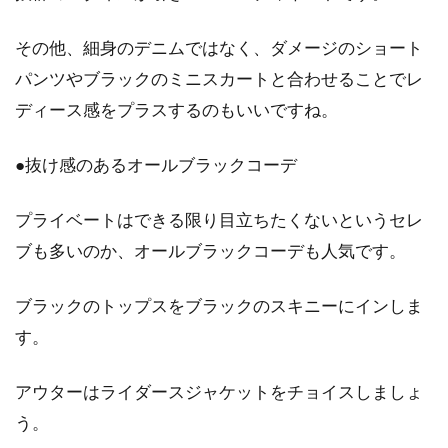
ドもののガウンや部屋着がおすすめです。何と
言っ...
その他、細身のデニムではなく、ダメージのショート
パンツやブラックのミニスカートと合わせることでレ
ディース感をプラスするのもいいですね。
素敵なレオタードやカシュクールで
バレエキッズを応援！
●抜け感のあるオールブラックコーデ
バレエキッズは発表会やコンクールに向けて、
プライベートはできる限り目立ちたくないというセレ
日々努力を重ねています。そんなキッズに素敵
ブも多いのか、オールブラックコーデも人気です。
なレオタ...
ブラックのトップスをブラックのスキニーにインしま
す。
冬の「コート」は必需品！子供に着
せたいおしゃれなブランド
アウターはライダースジャケットをチョイスしましょ
う。
寒くなるとコートが手放せなくなります。特に