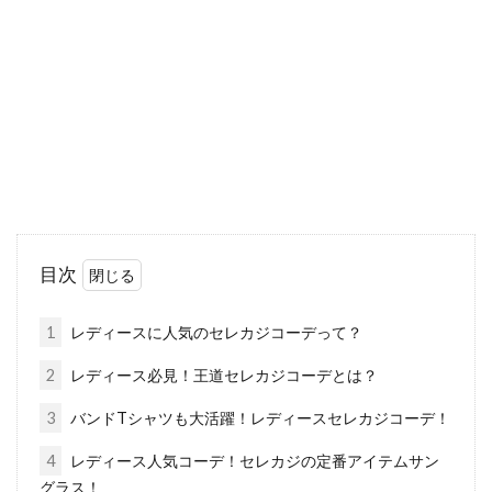
かせないジーンズは、いくつでも欲しくなるア
イテムですね...
旬のアイテム！「オーバーシャツ」
の女子コーデをチェック！
ゆったりとしたシルエットの「オーバーシャ
ツ」を女性らしく着こなして、トレンド感を演
目次
出してみましょ...
1
レディースに人気のセレカジコーデって？
2
レディース必見！王道セレカジコーデとは？
コートに高級ファーを合わせたい！
3
バンドTシャツも大活躍！レディースセレカジコーデ！
憧れのセレブレディースへ
4
レディース人気コーデ！セレカジの定番アイテムサン
お洒落な高級ファーコート、一度は袖を通した
グラス！