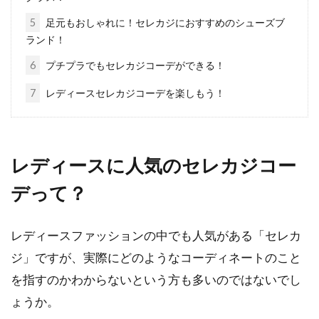
いレディースの憧れのアイテムです。高級ファ
5
足元もおしゃれに！セレカジにおすすめのシューズブ
ーコート...
ランド！
6
プチプラでもセレカジコーデができる！
コートはおしゃれなキャメルに決め
7
レディースセレカジコーデを楽しもう！
る！マフラーは何色？
冬はチェスターコートやダッフルコートなど、
レディースに人気のセレカジコー
アウターが活躍する季節です。女性に人気の高
い「キャ...
デって？
レディースファッションの中でも人気がある「セレカ
パーカーは大きめを選ぼう！パーカ
ジ」ですが、実際にどのようなコーディネートのこと
ー女子におすすめコーデ！
を指すのかわからないという方も多いのではないでし
ょうか。
パーカーを愛用している女子を「パーカー女