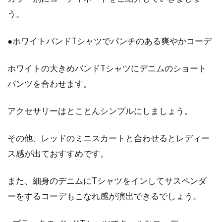
ではクールビズが始まりますね。仕事上、一年
中Yシャ...
う。
●ホワイトバンドTシャツでパンチのある爽やかコーデ
丈に悩む？スカートとアウターの上
ホワイトの大きめバンドTシャツにデニムのショート
手なバランスのとり方とは
パンツを合わせます。
秋や冬のコーディネートにアウターは欠かせま
アクセサリーはとことんシンプルにしましょう。
せんね。そのアウターにフェミニンなスカート
を合わせ...
その他、レッドのミニスカートと合わせるとレディー
ス感が出ておすすめです。
シャツはパジャマとしても使える！
また、細身のデニムにTシャツをインしてサスペンダ
ロングタイプがおすすめ！
ーをするコーデもこなれ感が演出できるでしょう。
リラックスタイムや就寝時に着るパジャマは、
おそらく一着はお持ちでしょう。前開きタイ