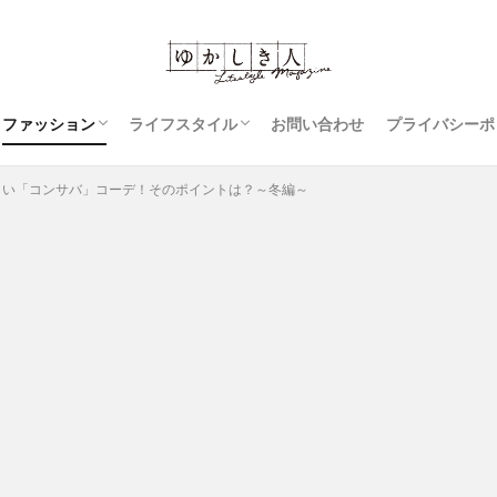
ファッション
ライフスタイル
お問い合わせ
プライバシーポ
コーディネート
ジーンズ
スカート
レディースファッション
豆知識
アウター
衣類のお手入れ
裁縫
しい「コンサバ」コーデ！そのポイントは？～冬編～