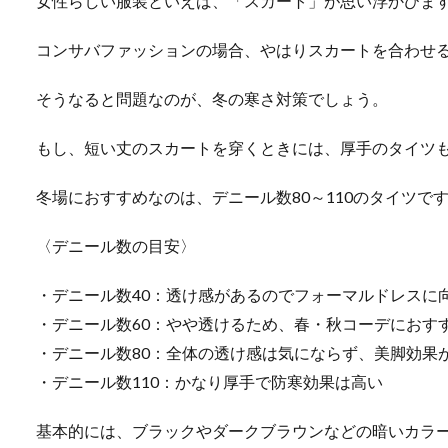
女性らしい服装といえば、「スカート」が思い浮かびま
コンサバファッションの場合、やはりスカートを合わせ
そうなると問題なのが、冬の寒さ対策でしょう。
もし、短い丈のスカートを穿くときには、厚手のタイツ
冬場におすすめなのは、デニール数80～110のタイツで
〈デニール数の目安〉
・デニール数40：透け感があるのでフォーマルドレスに
・デニール数60：やや透けるため、春・秋コーデにおす
・デニール数80：全体の透け感は気にならず、美脚効果
・デニール数110：かなり厚手で防寒効果は高い
基本的には、ブラックやダークブラウンなどの暗いカラ