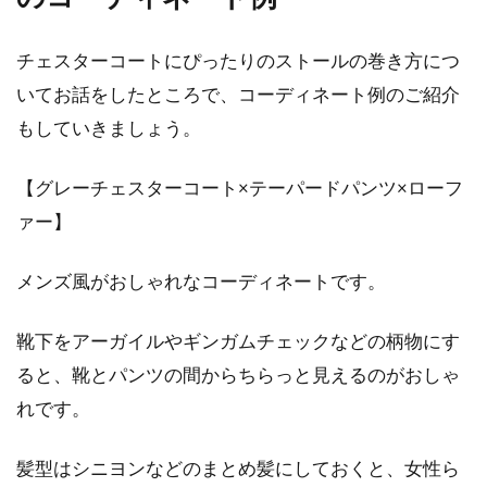
ャツコーデのポイントとは
チェスターコートにぴったりのストールの巻き方につ
アメカジのマストアイテムの1つには、チェッ
いてお話をしたところで、コーディネート例のご紹介
クシャツが挙げられます。1年中着まわすこと
もしていきましょう。
ができる...
【グレーチェスターコート×テーパードパンツ×ローフ
ァー】
トップスで印象大違い！定番ジーン
ズの大人おしゃれコーデ術
メンズ風がおしゃれなコーディネートです。
ファッションの定番アイテムであるジーンズ
靴下をアーガイルやギンガムチェックなどの柄物にす
は、トップスに何を合わせるかでかなり印象が
ると、靴とパンツの間からちらっと見えるのがおしゃ
変わります。...
れです。
髪型はシニヨンなどのまとめ髪にしておくと、女性ら
ダウンはヘルノのアイテムを！メン