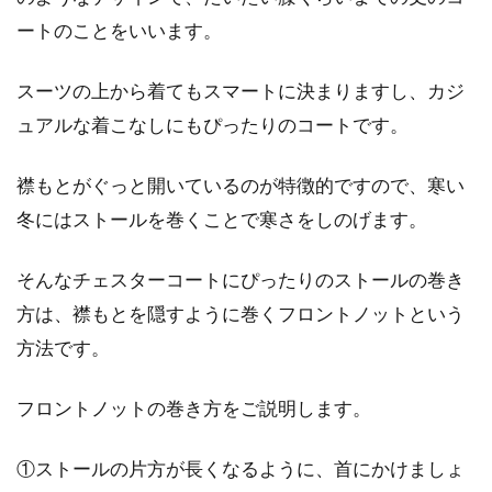
ートのことをいいます。
髪や耳は出した方が良い？
スーツの上から着てもスマートに決まりますし、カジ
昨今、ニット帽は1年中使用できるファッショ
ンアイテムになってきました。秋冬にもなると
ュアルな着こなしにもぴったりのコートです。
街でかぶ...
襟もとがぐっと開いているのが特徴的ですので、寒い
冬にはストールを巻くことで寒さをしのげます。
コートとバッグの組合せ！TPOや季
節に合わせて同じ色に！
そんなチェスターコートにぴったりのストールの巻き
方は、襟もとを隠すように巻くフロントノットという
服装にはTPOというものがあります。時と、場
方法です。
所と、目的ですね。それによって、私たちは服
装...
フロントノットの巻き方をご説明します。
①ストールの片方が長くなるように、首にかけましょ
Vネックセーターを着こなす！レデ