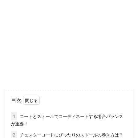
パーカーは大人っぽく着るのがおす
すめ！色で印象が変わる
パーカーはカジュアルなイメージがある服で、
女性が大人っぽく着こなすのは難しいかもしれ
ません。...
スカート？ワンピース？どっちを買
おうか迷った時には！
女性は、いくつになっても女性らしさを心がけ
目次
ていたいものです。そのため、自身の体型、服
装、お化...
1
コートとストールでコーディネートする場合バランス
が重要！
2
チェスターコートにぴったりのストールの巻き方は？