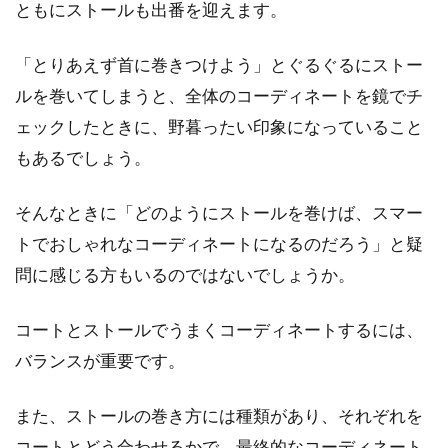
アメカジ好きなカレに革財布をプレ
ともにストールも出番を迎えます。
ゼント！おすすめブランド
「とりあえず首に巻きつけよう」とぐるぐるにストー
気取らないラフさが魅力のアメカジスタイルに
ルを巻いてしまうと、全体のコーディネートを鏡でチ
は、渋い革財布がよく似合います。アメカジコ
ェックしたときに、野暮ったい印象になっていること
ーデが好...
もあるでしょう。
そんなときに「どのようにストールを巻けば、スマー
コートは白で決まり！大人可愛いく
トでおしゃれなコーディネートになるのだろう」と疑
かつエレガントに行こう！
問に感じる方もいるのではないでしょうか。
秋冬はお洒落度をアップさせてくれる嬉しい季
コートとストールでうまくコーディネートするには、
節です。この時期にテッパンのお洒落アイテム
といえば...
バランスが重要です。
また、ストールの巻き方には種類があり、それぞれを
コートとどう合わせるかで、最終的なコーディネート