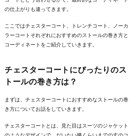
レギンスを穿いてメンズも「防寒＋
の仕上がりも違ってきます。
おしゃれ」に決めよう！
ここではチェスターコート、トレンチコート、ノーカ
レギンスと聞くと、レディースのファッション
アイテムだと思う方も多いでしょう。しかし、
ラーコートそれぞれにおすすめのストールの巻き方と
今ではレ...
コーディネートをご紹介していきます。
チェスターコートにぴったりのス
パーカーは色味？サイズ感？レディ
ースコーデでのポイント！
トールの巻き方は？
暖かく動きやすいパーカーは非常に便利なアイ
まずは、チェスターコートにおすすめなストールの巻
テムで、ほとんどの方が一枚はお持ちなのでは
ないでしょう...
き方についてお話をしていきます。
チェスターコートとは、見た目はスーツのジャケット
のようなデザインで、だいたい膝くらいまでの丈のコ
ニット帽のおしゃれなかぶり方！前