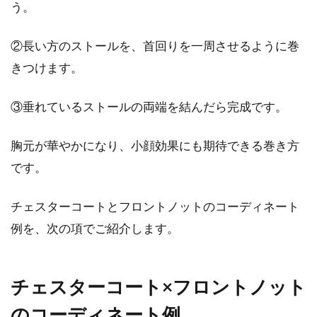
う。
ィース向けおすすめコーデ
②長い方のストールを、首回りを一周させるように巻
春や秋の少し肌寒い時期や、本格的に冷え込む
きつけます。
冬には、ニットのセーターが手放せませんよ
ね。その中...
③垂れているストールの両端を結んだら完成です。
胸元が華やかになり、小顔効果にも期待できる巻き方
トレンチコートでかっこよく！定番
です。
レディース防寒コーデは？
チェスターコートとフロントノットのコーディネート
かっこいい女性の定番と聞いて思い浮かぶコー
例を、次の項でご紹介します。
トと言えば、トレンチコートですよね。しか
し、そのイ...
チェスターコート×フロントノット
のコーディネート例
【メンズアメカジ特集】チェックシ