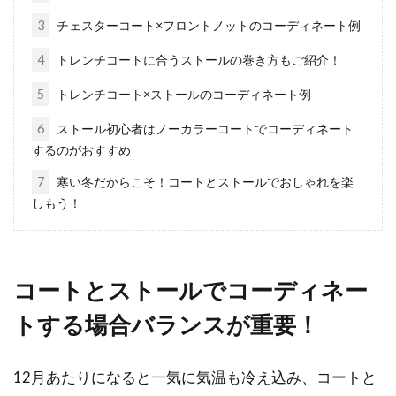
シャツとトレーナーを重ね着するメ
3
チェスターコート×フロントノットのコーディネート例
ンズコーデに熱い視線が！
4
トレンチコートに合うストールの巻き方もご紹介！
メンズ・レディース問わず、トレーナーを愛用
5
トレンチコート×ストールのコーディネート例
する方は多いのではないでしょうか。トレーナ
ーと言え...
6
ストール初心者はノーカラーコートでコーディネート
するのがおすすめ
7
寒い冬だからこそ！コートとストールでおしゃれを楽
ブルゾンは季節に合ったものを選ぶ
しもう！
べき？いつ着てもいい？
おしゃれには季節感が大事、と言われることが
コートとストールでコーディネー
多いです。「このブルゾン、来週のデートに着
ると変か...
トする場合バランスが重要！
12月あたりになると一気に気温も冷え込み、コートと