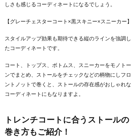
しさも感じるコーディネートになるでしょう。
ズコーデがさらにお洒落に
【グレーチェスターコート×黒スキニー×スニーカー】
「最強のアウター」と称されるダウンアウター
には、様々なブランドが存在します。その中で
スタイルアップ効果も期待できる縦のラインを強調し
も、高品...
たコーディネートです。
コート、トップス、ボトムス、スニーカーをモノトー
コートは着丈がカギ！バランス良く
ンでまとめ、ストールをチェックなどの柄物にしフロ
着こなすポイントをご紹介
ントノットで巻くと、ストールの存在感がおしゃれな
季節を問わず、日頃からお出かけの際にはお世
コーディネートにもなりますよ。
話になることの多いコート。いつものコートを
羽織った...
トレンチコートに合うストールの
巻き方もご紹介！
ライダースを着るメンズファッショ